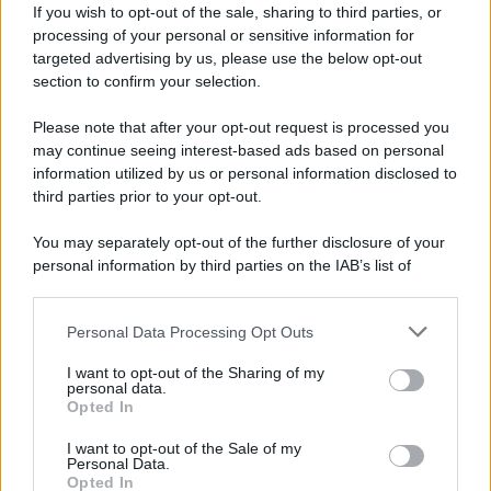
If you wish to opt-out of the sale, sharing to third parties, or
immediatamente rinviato nella sua
processing of your personal or sensitive information for
targeted advertising by us, please use the below opt-out
Languedoc natale con cinque mila
section to confirm your selection.
livre che ricompensavano la sua
Please note that after your opt-out request is processed you
may continue seeing interest-based ads based on personal
complicità.
information utilized by us or personal information disclosed to
third parties prior to your opt-out.
Per la madrina, si fece ricorso alla
You may separately opt-out of the further disclosure of your
personal information by third parties on the IAB’s list of
contessa de Béarn; appartenente ad
downstream participants.
una nobile famiglia, ma assai anziana
Personal Data Processing Opt Outs
This information may also be disclosed by us to third parties
e soprattutto indebitata, accettò
on the IAB’s List of Downstream Participants that may further
I want to opt-out of the Sharing of my
disclose it to other third parties.
personal data.
questo impiego per pagare i suoi
Opted In
Please note that this website/app uses one or more Google
debiti.
services and may gather and store information including but
I want to opt-out of the Sale of my
Personal Data.
not limited to your visit or usage behaviour. You may click to
Opted In
grant or deny consent to Google and its third-party tags to