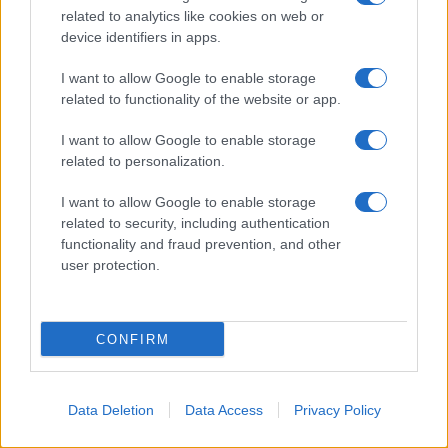
related to analytics like cookies on web or
device identifiers in apps.
Intermediaria del maresciallo de
I want to allow Google to enable storage
Richelieu, lei non mancò d'influenzare
related to functionality of the website or app.
discretamente questa o quella
I want to allow Google to enable storage
related to personalization.
decisione, ottenendo così la grazia di
I want to allow Google to enable storage
molti condannati a morte. Ma
related to security, including authentication
malgrado gli intrighi della duchessa
functionality and fraud prevention, and other
user protection.
de Grammont e di altre donne
invidiose della sua posizione, si sforzò
CONFIRM
di essere gradevole a tutti
(contrariamente a Madame de
Data Deletion
Data Access
Privacy Policy
Pompadour, che non perdonava le