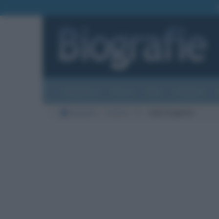
Biografie
Foto
Temi
Categorie
Biografie
Cinema
A
Asia Argento