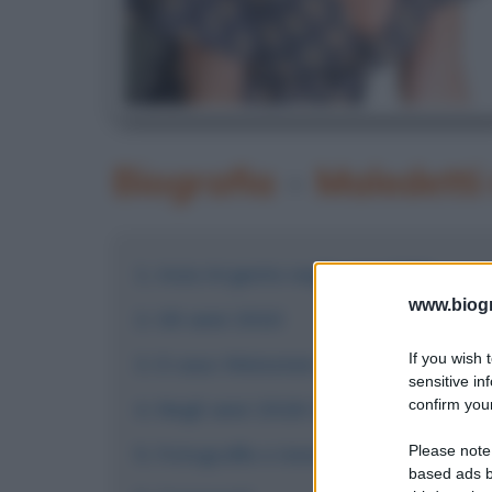
Biografia
•
Maledetti 
Asia Argento negli anni 2000
www.biogra
Gli anni 2010
If you wish 
Il caso Weinstein
sensitive in
confirm your
Negli anni 2018-2020
Please note
Fotografie e immagini
based ads b