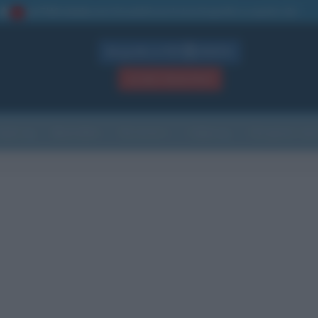
La TUA storia
: perché pubblicare la tua biografia su questo sito
1
Biografie in PDF
GRATIS
ACCEDI / REGISTRATI
Indice
Newsletter
Ricorrenze
Cultura
Che giorno sarà