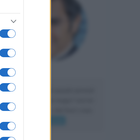
Maria
DA:
Caro Liorni perché quando presenti
l'eredità urli sempre troppo? non ho
mai sentito Mike o altri bravi come
lui gridare
Leggi di più