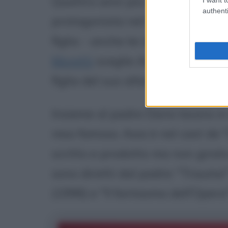
Quattro anni più tardi Asia - ha
authenti
protagonista nel film "Zoo" (198
figlia - anche lei d'arte - di
Luig
Moretti
sceglie Asia Argento per
figlia del suo alter ego, Michele 
Insieme al padre Dario lavora in
reso famoso. Asia è nel cast de 
scritto e prodotto ma non girato 
sono diretti dal padre: "Trauma
(1996) e "Il fantasma dell'Opera