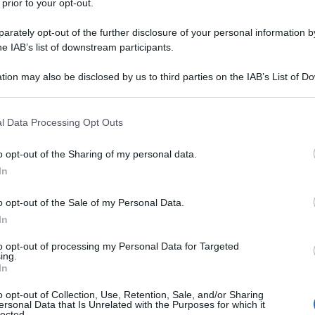
 prior to your opt-out.
rately opt-out of the further disclosure of your personal information by
he IAB’s list of downstream participants.
o
Dario Argento
, nasce a Roma il 20
tion may also be disclosed by us to third parties on the IAB’s List of 
Anna Maria Vittoria Rossa Argento.
 that may further disclose it to other third parties.
 that this website/app uses one or more Google services and may gath
l Data Processing Opt Outs
including but not limited to your visit or usage behaviour. You may click 
aria Nicolodi a anche la sorella Fiore
 to Google and its third-party tags to use your data for below specifi
o opt-out of the Sharing of my personal data.
a quindi naturale che anche Asia
ogle consent section.
In
o facili strade del cinema. Fa il suo
o opt-out of the Sale of my Personal Data.
nel film per la televisione "Sogni e
In
 Citti.
to opt-out of processing my Personal Data for Targeted
ing.
In
o opt-out of Collection, Use, Retention, Sale, and/or Sharing
ersonal Data that Is Unrelated with the Purposes for which it
lected.