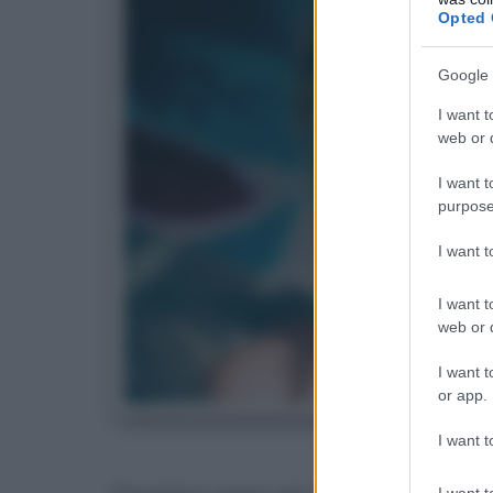
Opted 
Google 
I want t
web or d
I want t
purpose
I want 
I want t
web or d
I want t
or app.
A
I want t
I want t