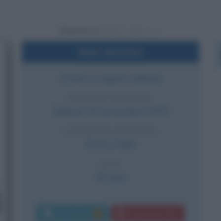
Powered by
Dati sintetici
Attrice e regista italiana
DATA DI NASCITA
Sabato
20 settembre
1975
LUOGO DI NASCITA
Roma
,
Italia
ETÀ
50 anni
Commenti:
Download PDF
2