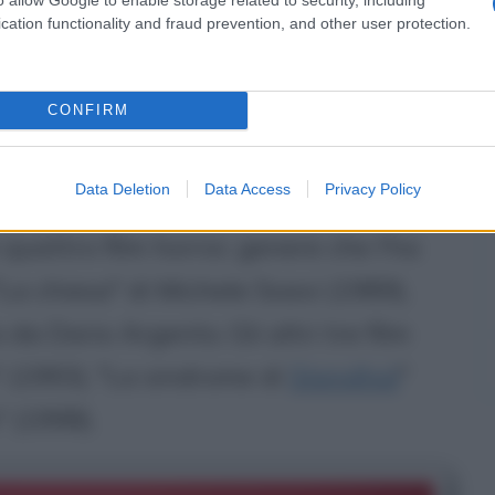
 a solo 13 anni - ha già un ruolo da
cation functionality and fraud prevention, and other user protection.
8) per la regia di
Cristina Comencini
,
i Comencini
. L'anno successivo
Nanni
CONFIRM
 la parte in "
Palombella rossa
" della
Apicella.
Data Deletion
Data Access
Privacy Policy
 quattro film horror, genere che l'ha
"La chiesa" di Michele Soavi (1989),
da Dario Argento. Gli altri tre film
" (1993), "La sindrome di
Stendhal
"
" (1998).