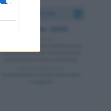
Accadde oggi
6 agosto 1945
81 ANNI FA
Durante la Seconda guerra mondiale avviene
uno dei più tristi episodi che la storia ricordi:
il bombardamento atomico di Hiroshima.
LEGGI L'ARTICOLO
Il bombardamento atomico di Hiroshima
e Nagasaki