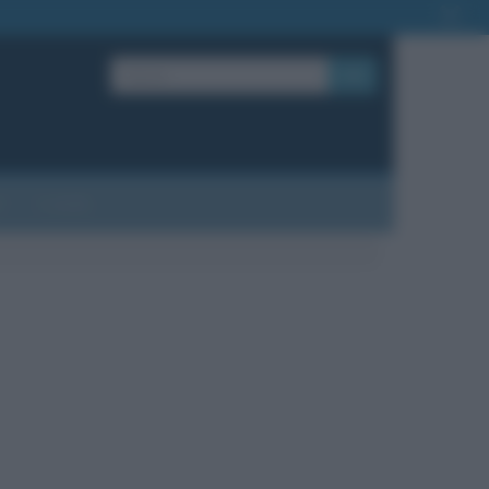
OK
?
Contatti