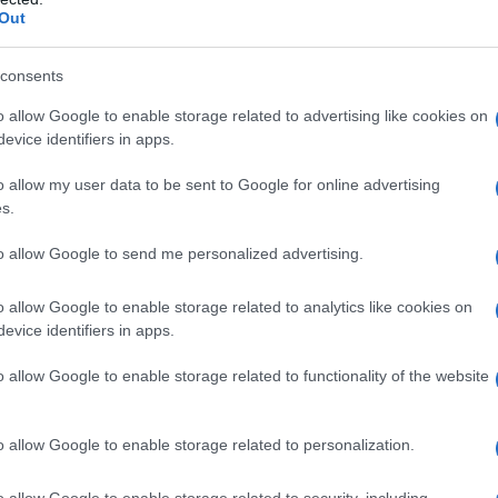
Out
consents
o allow Google to enable storage related to advertising like cookies on
evice identifiers in apps.
o allow my user data to be sent to Google for online advertising
s.
to allow Google to send me personalized advertising.
o allow Google to enable storage related to analytics like cookies on
evice identifiers in apps.
o allow Google to enable storage related to functionality of the website
sia Argento
o allow Google to enable storage related to personalization.
o allow Google to enable storage related to security, including