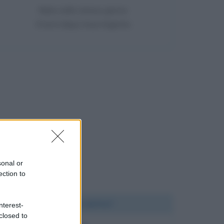
Nata nello stesso giorno
9 anni dopo Asia Argento
sonal or
ection to
Chi l'ha detto?
nterest-
closed to