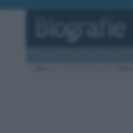
Biografie
Foto
Temi
Categorie
Biografie
Varie
Cuochi famosi
C
Antonin