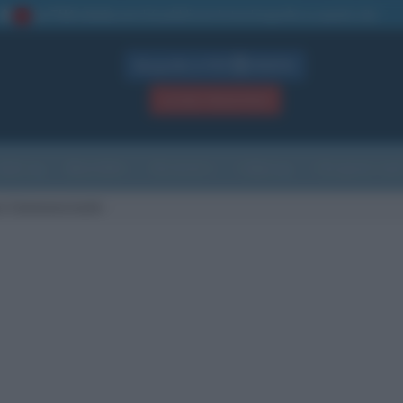
La TUA storia
: perché pubblicare la tua biografia su questo sito
1
Biografie in PDF
GRATIS
ACCEDI / REGISTRATI
Indice
Newsletter
Ricorrenze
Cultura
Che giorno sarà
o Cannavacciuolo