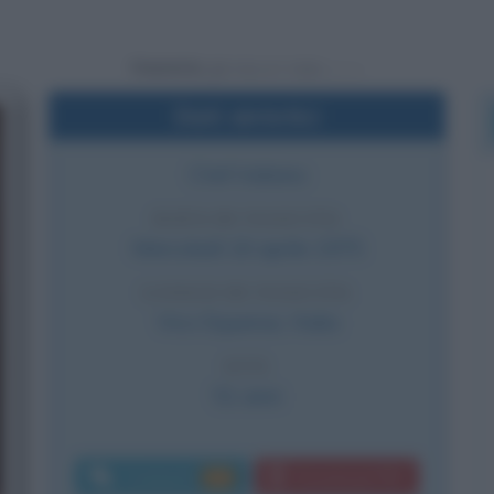
Powered by
Dati sintetici
Chef italiano
DATA DI NASCITA
Mercoledì
16 aprile
1975
LUOGO DI NASCITA
Vico Equense
,
Italia
ETÀ
51 anni
Commenti:
Download PDF
103