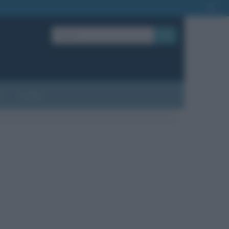
OK
?
Contatti