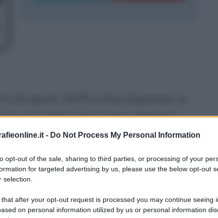
l 16 aprile 1975 a Vico Equense, in
orare nel 1992 a Sorrento, all'Hotel
più tardi si trasferisce al Ristorante
fieonline.it -
Do Not Process My Personal Information
essa città. Nel 1995 Antonino si
to opt-out of the sale, sharing to third parties, or processing of your per
formation for targeted advertising by us, please use the below opt-out s
Novara: dapprima entra nella cucina
 selection.
o
" della cittadina di Orta San Giulio,
 that after your opt-out request is processed you may continue seeing i
tro lavorando presso l'Hotel
ased on personal information utilized by us or personal information dis