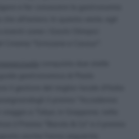
ulgare e far conoscere la gastronomia
che all'estero. In questa veste, egli
a eventi come i Giochi Olimpici
 del Cinema "Grinzane e Cavour".
navacciuolo
conquista due stelle
 guida gastronomica di Paolo
ce il gestore del miglior locale d'Italia
 assegnandogli il premio "Accademia
 viaggio a Tokyo, in Giappone, nella
nce il Premio "Barolo & Co" e il premio
segnato anche l'anno seguente.