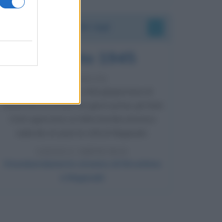
Accadde oggi
9 agosto 1945
81 ANNI FA
Dopo l'attacco alla città giapponese di
Hiroshima avvenuto tre giorni prima, gli Stati
Uniti sganciano un'altra bomba atomica
radendo al suolo la città di Nagasaki.
LEGGI L'ARTICOLO
Il bombardamento atomico di Hiroshima
e Nagasaki