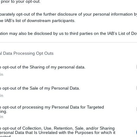
 prior to your opt-out.
asco. Nel 1998 torna al Sud, venendo
rately opt-out of the further disclosure of your personal information by
a" di Capri.
he IAB’s list of downstream participants.
tion may also be disclosed by us to third parties on the IAB’s List of 
annavacciuolo
, dopo aver prestato
 that may further disclose it to other third parties.
tel Ristorante "La Sonrisa" di
 that this website/app uses one or more Google services and may gath
l Data Processing Opt Outs
including but not limited to your visit or usage behaviour. You may click 
ano, diventa chef titolare e gestore
 to Google and its third-party tags to use your data for below specifi
o opt-out of the Sharing of my personal data.
ogle consent section.
sua moglie), del Ristorante Hotel
In
, situato in un palazzo moresco
o opt-out of the Sale of my Personal Data.
In
to: esso comprende un ristorante con
to opt-out of processing my Personal Data for Targeted
 Soste" e "Les Grandes Tables du
ing.
In
attro stelle, quattordici camere tra
o opt-out of Collection, Use, Retention, Sale, and/or Sharing
ersonal Data that Is Unrelated with the Purposes for which it
 uno Small Luxury Hotel.
lected.