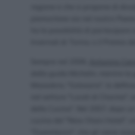
regione e che si propone di div
piemontese sia nel nostro Paese 
ha la possibilità di partecipare 
Invernali di Torino, o il Premio
Sempre nel 2006,
Antonino Can
dalla guida Michelin, mentre la
Massobrio, "Golosario", lo definis
nel settore "Locali di Charme",
della Cucina". Nel 2007, dopo un
cucina del "New Otani Hotel", vi
"Duemilavini", che gli viene as