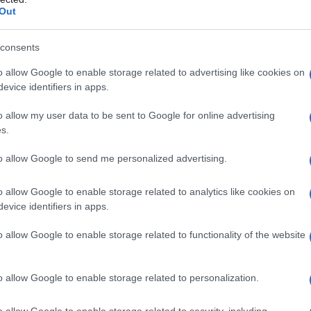
Out
e esperienze all'estero: nella
consents
, Antonino lavora a Illerhausen, in
o allow Google to enable storage related to advertising like cookies on
evice identifiers in apps.
le", che può vantare tre stelle
o allow my user data to be sent to Google for online advertising
ello stesso anno ha l'opportunità di
s.
l Ristorante "Buerehiesel" di
to allow Google to send me personalized advertising.
a volta titolare di tre stelle sulla
o allow Google to enable storage related to analytics like cookies on
evice identifiers in apps.
o allow Google to enable storage related to functionality of the website
o
, comunque, viene onorato da
 una stella Michelin, ma anche le tre
o allow Google to enable storage related to personalization.
 punteggio massimo concesso dalla
o allow Google to enable storage related to security, including