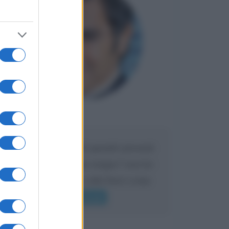
Maria
DA:
Caro Liorni perché quando presenti
l'eredità urli sempre troppo? non ho
mai sentito Mike o altri bravi come
lui gridare
Leggi di più