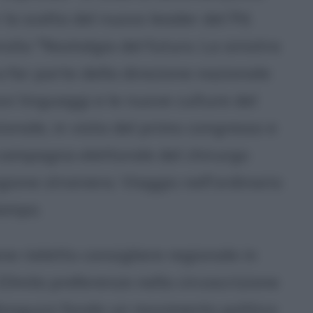
r la scelta del nuovo leader del Pd.
ilio "Nostalgia del futuro. La sinistra
 a far parte della direzione nazionale
ovi linguaggi e le nuove culture del
zionale, in vista del primo congresso e
a campagna elettorale del chirurgo
egione straniera. Viaggio nell'ordinario
lampo.
ene rieletto consigliere regionale in
0mila preferenze nella circoscrizione
Monguzzi fonda un movimento politico