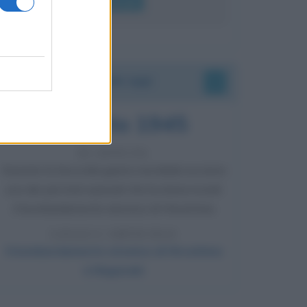
Leggi di più
Accadde oggi
6 agosto 1945
81 ANNI FA
Durante la Seconda guerra mondiale avviene
uno dei più tristi episodi che la storia ricordi:
il bombardamento atomico di Hiroshima.
LEGGI L'ARTICOLO
Il bombardamento atomico di Hiroshima
e Nagasaki