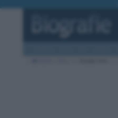
Biografie
Foto
Temi
Categorie
Biografie
Politica
C
Giuseppe Civati