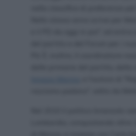
nella classifica di preferenze pe
Nello stesso anno scrive per Mars
e il PD da oggi in poi", ed entra
del partito e del Forum per i nu
Pd. È, inoltre, il coordinatore na
delle primarie del partito, dell
Ignazio Marino
, e l'autore di "R
razzismo padano", edito da Me
Nel 2010 il politico brianzolo vi
Lombardia, conquistando oltre 1
di Monza, e insieme con Carlo 