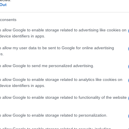
Ricordando Luigi Pavia", e lascia la
Out
to; promuove, intanto, la prima
consents
 Possibili", ispirato alle buone
o allow Google to enable storage related to advertising like cookies on
avere aperto un blog dedicato a
evice identifiers in apps.
ivati
viene eletto - nel 2005 -
o allow my user data to be sent to Google for online advertising
s.
dia, ottenendo poco più di 19mila
to allow Google to send me personalized advertising.
 Monza per la lista Uniti nell'Ulivo.
o allow Google to enable storage related to analytics like cookies on
evice identifiers in apps.
 accademica, pubblicando per CUEM
o allow Google to enable storage related to functionality of the website
r una storia dell'idea di foresta" e
lizzazione da un punto di vista
o allow Google to enable storage related to personalization.
ce, pubblica "L'alternativa possibile. 7
o allow Google to enable storage related to security, including