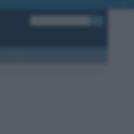
OK
?
Contatti