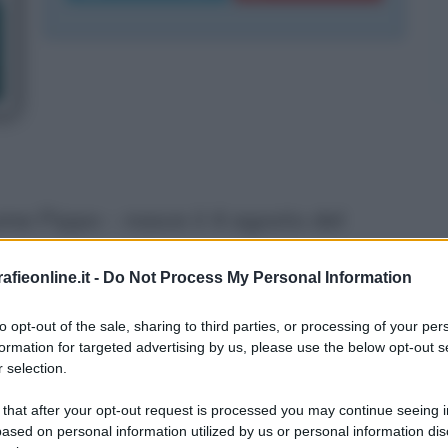
me Pippo - nasce il 4 agosto del
eo classico "Zucchi" della sua città
fieonline.it -
Do Not Process My Personal Information
 nel 1995: dopo essere entrato a far
to opt-out of the sale, sharing to third parties, or processing of your per
partecipa ai comitati per
Romano
formation for targeted advertising by us, please use the below opt-out s
 selection.
 Consiglio Comunale a Monza, mentre
ario cittadino dei Democratici di
 that after your opt-out request is processed you may continue seeing i
ased on personal information utilized by us or personal information dis