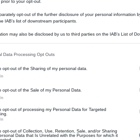
 laurea in Filosofia. Nel 2002 ottiene
 prior to your opt-out.
imento di Firenze un diploma in Civiltà
rately opt-out of the further disclosure of your personal information by
he IAB’s list of downstream participants.
ento e diventa membro della
tion may also be disclosed by us to third parties on the IAB’s List of 
 Milano. Nel frattempo pubblica per
 that may further disclose it to other third parties.
sull'umanesimo.
Hans-Georg
 that this website/app uses one or more Google services and may gath
l Data Processing Opt Outs
including but not limited to your visit or usage behaviour. You may click 
Vittorne Editore "La libertà perduta.
 to Google and its third-party tags to use your data for below specifi
o opt-out of the Sharing of my personal data.
ogle consent section.
o Rinuccini"; e per Il Mulino
In
anità della Legge al potere di uno
o opt-out of the Sale of my Personal Data.
lume curato da Stefano Simonetta
In
busi".
to opt-out of processing my Personal Data for Targeted
ing.
In
icerca in Filosofia alla Statale di
o opt-out of Collection, Use, Retention, Sale, and/or Sharing
ersonal Data that Is Unrelated with the Purposes for which it
lected.