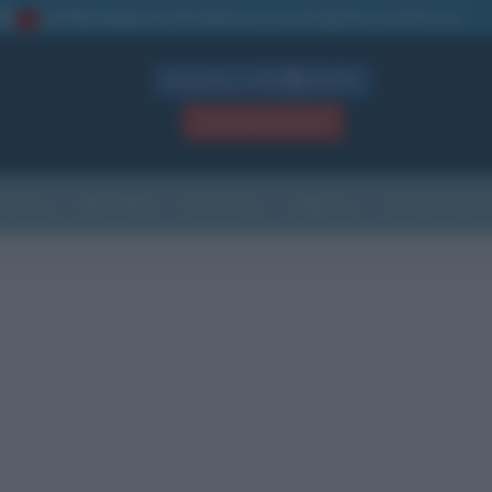
La TUA storia
: perché pubblicare la tua biografia su questo sito
1
Biografie in PDF
GRATIS
ACCEDI / REGISTRATI
Indice
Newsletter
Ricorrenze
Cultura
Che giorno sarà