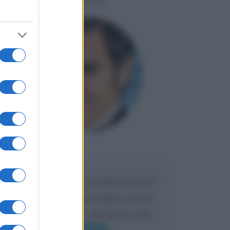
LIORNI
Maria
DA:
Caro Liorni perché quando presenti
l'eredità urli sempre troppo? non ho
mai sentito Mike o altri bravi come
lui gridare