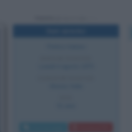
Powered by
Dati sintetici
Politico italiano
DATA DI NASCITA
Lunedì
4 agosto
1975
LUOGO DI NASCITA
Monza
,
Italia
ETÀ
51 anni
Invia messaggio
Download PDF