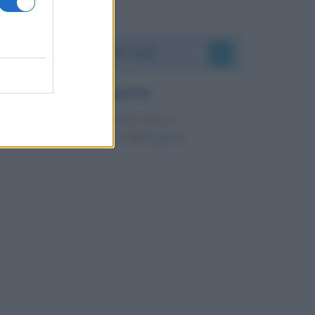
Accadde oggi
6 agosto
IL SANTO DI OGGI
Trasfigurazione
del
Signore