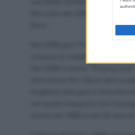
Lee Miller (Sickboy in "
Trainspot
authenti
film culto del 1995 che la fa con
Burn.
Nel 1996 gira "Foxfire" una stor
conosce la modella giapponese J
Del 1996 è anche "Playing God"
altro breve flirt. Ma la vera sc
Angelina Jolie gira il chiacchera
nel quale interpreta Gia Carang
morta nel 1986 a soli 26 anni di
L'attrice dichiara: "
Nelle insicu