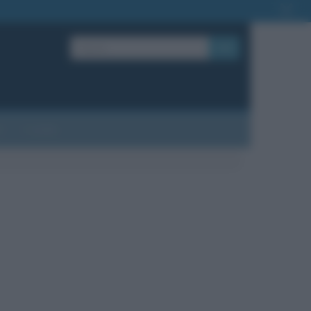
OK
?
Contatti