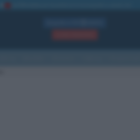
La TUA storia
: perché pubblicare la tua biografia su questo sito
1
Biografie in PDF
GRATIS
ACCEDI / REGISTRATI
Indice
Newsletter
Ricorrenze
Cultura
Che giorno sarà
ie