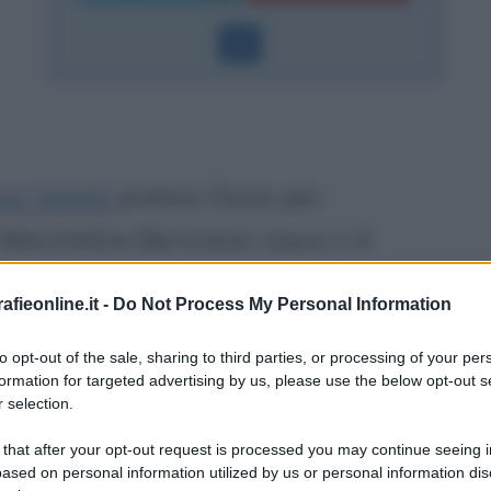
Jon Voight
premio Oscar per
 Marcheline Bertrand, nasce il 4
ratello di Angelina è il regista-
fieonline.it -
Do Not Process My Personal Information
 ha recitato con la giovane attrice
to opt-out of the sale, sharing to third parties, or processing of your per
 le voci che la vedono legata al
formation for targeted advertising by us, please use the below opt-out s
 dell'incesto, voci prontamente
 selection.
tato il forte attaccamento al trauma
 that after your opt-out request is processed you may continue seeing i
ased on personal information utilized by us or personal information dis