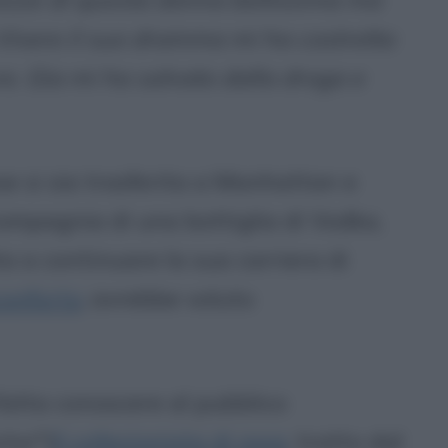
 Vivere il suo dramma mi ha costretta
e. Gia mi ha salvato dalla droga e
ese si sia trasferita a Manhattan e
compagnia di una bottiglia di Vodka,
a a continuare la sua carriera di
conforto
, avrebbe voluto
 fatta conoscere al pubblico
tor"(
Il collezionista di ossa
, tratto dal