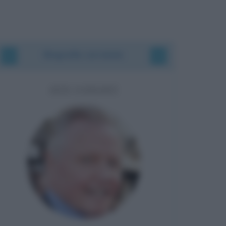
Biografie correlate
JON VOIGHT