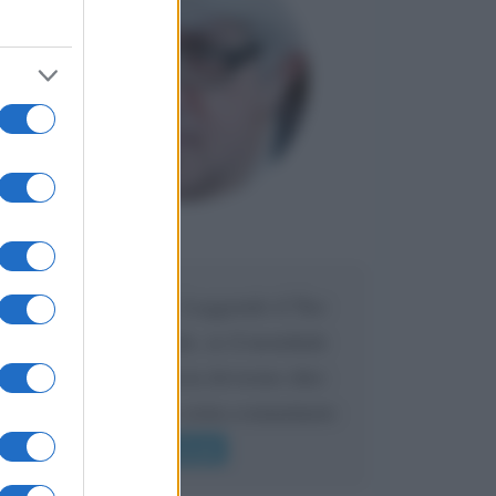
Francesco
DA:
Carissimo Beppe, Leggendo il Tuo
articolo domenicale, se il mondiale
lo vincerà la Francia dovremo dire:
ha vinto il mondo extra-comunitario
o quasi....
Leggi di più