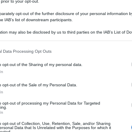
vissuto quando i due erano bambini.
 prior to your opt-out.
rately opt-out of the further disclosure of your personal information by
m risale alla tenera età di sette anni
he IAB’s list of downstream participants.
ntre a soli dodici anni entra nel
tion may also be disclosed by us to third parties on the IAB’s List of 
 that may further disclose it to other third parties.
ca di tutti gli attori, americani e
 that this website/app uses one or more Google services and may gath
l Data Processing Opt Outs
alla ribellione, a diciassette anni
including but not limited to your visit or usage behaviour. You may click 
 to Google and its third-party tags to use your data for below specifi
n Europa come modella (narra la
o opt-out of the Sharing of my personal data.
ogle consent section.
In
da lei stessa, che il suo primo
o opt-out of the Sale of my Personal Data.
serie, risalga proprio a questo
In
ntemente indifferente all'opinione
to opt-out of processing my Personal Data for Targeted
ing.
uo conto, è famosa per le sue
In
.
o opt-out of Collection, Use, Retention, Sale, and/or Sharing
ersonal Data that Is Unrelated with the Purposes for which it
lected.