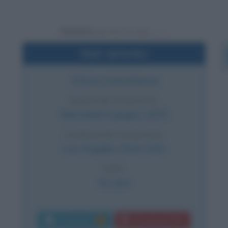
Powered by
Dati sintetici
Attrice statunitense
DATA DI NASCITA
Mercoledì
4 giugno
1975
LUOGO DI NASCITA
Los Angeles
,
Stati Uniti
ETÀ
51 anni
Commenti:
Download PDF
1