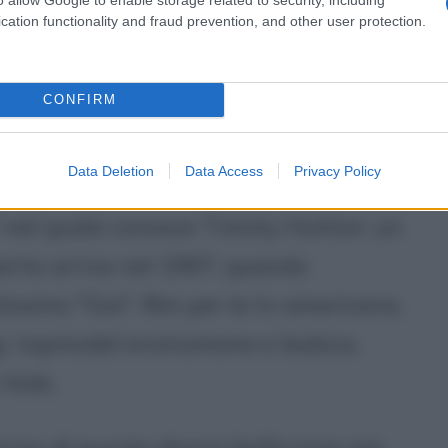
ting
") conosciuto sul set di "
Hackers
"
cation functionality and fraud prevention, and other user protection.
oscere al pubblico nelle vesti di Acid
CONFIRM
ia d'amore tra due adolescenti, dove
Data Deletion
Data Access
Privacy Policy
enny Shimizu con la quale ha un flirt.
 nel quale conosce Timoty Hutton: un
operta arriva nel 1997, quando
tissimo "Gia", film per la tv americana,
i, topmodel eroinomane e lesbica,
 Aids.
rezze di questa donna bellissima ma