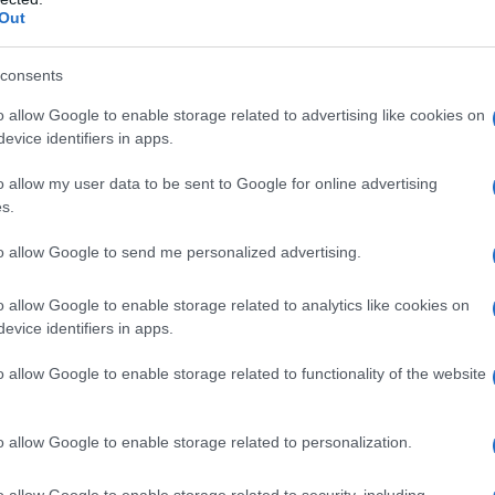
Out
ente i suoi studi di attrice prima al
consents
Jan Tarrant a New York e Silvana
o allow Google to enable storage related to advertising like cookies on
a a qualche film universitario del
evice identifiers in apps.
 alcuni video musicali, fra cui
o allow my user data to be sent to Google for online advertising
nes
, Meatloaf,
Lenny Kravitz
e altri
s.
to allow Google to send me personalized advertising.
o allow Google to enable storage related to analytics like cookies on
rl" e ha fatto scalpore l'outing sulla
evice identifiers in apps.
di aver provato ogni tipo di droga,
o allow Google to enable storage related to functionality of the website
ra e prorpia stakanovista del set. È
o allow Google to enable storage related to personalization.
no e mezzo all'attore inglese Johnny
o allow Google to enable storage related to security, including