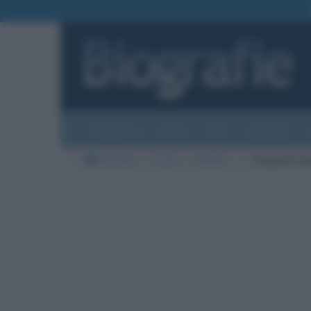
Biografie
Foto
Temi
Categorie
Biografie
Cinema
Modelle
J
Angelina Jol