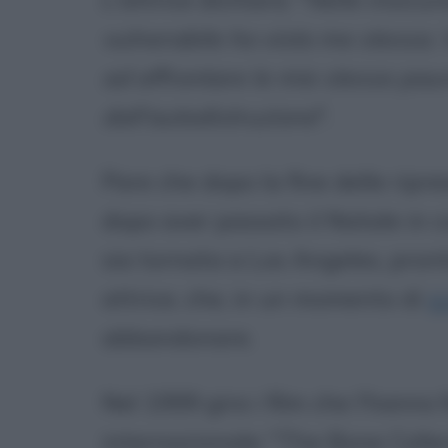
vulnerabile ho visto me stessa.
ad affrontare le mie stesse paur
dall'autodistruzione
".
Pare che dopo la fine delle ripr
dopo aver passato il Natale in 
sia tornata a Los Angeles, pront
attrice, che, in un momento di
s
abbandonare.
Nel 1999 gira i film che l'hanno
internazionale: "The Bone Collec