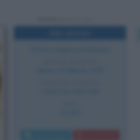
Powered by
Dati sintetici
Attrice e regista statunitense
DATA DI NASCITA
Sabato
22 febbraio
1975
LUOGO DI NASCITA
Culver City
,
Stati Uniti
ETÀ
51 anni
Invia messaggio
Download PDF