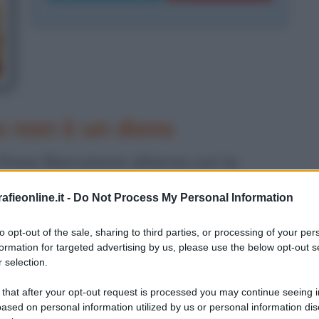
o non è un dono
ce Drew Barrymore alterna con la
brillanti ad altri più impegnati,
fieonline.it -
Do Not Process My Personal Information
ti doti di ironia e sensibilità.
to opt-out of the sale, sharing to third parties, or processing of your per
o state tormentate da abbandoni e
formation for targeted advertising by us, please use the below opt-out s
 selection.
w ha cercato di soffocare nella
 that after your opt-out request is processed you may continue seeing i
a a superare tutto questo però, ha
ased on personal information utilized by us or personal information dis