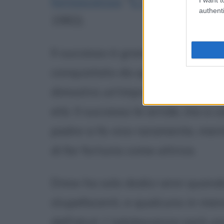
fantascienza
, "
E.T. - L'Extra-Ter
authenti
1982).
Il successo è grandissimo ed imm
conquistato da quella dolce e 
dimostra un'improbabile quanto
età. Il successo le arride, ma a c
padre si fa vivo raramente, men
di far fortuna come attrice.
Drew ha solo dodici anni quando
stupefacenti, e qualcuno in men
dell'alcol. L'adolescenza sarà un