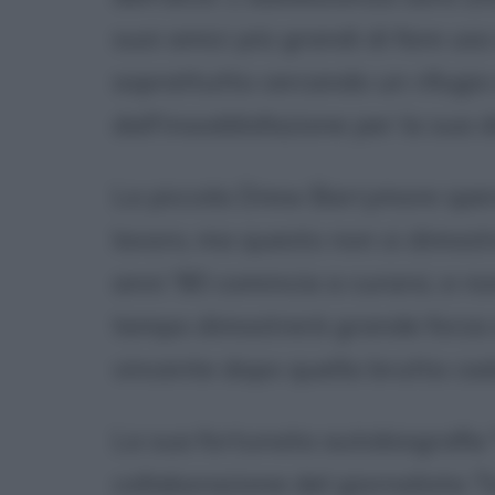
suoi amici più grandi di fare uso 
soprattutto cercando un rifugio
dall'insoddisfazione per la sua d
La piccola Drew Barrymore spera 
lavoro, ma questo non si dimostre
anni '80 comincia a curarsi, e no
tempo dimostrerà grande forza d
vincente dopo quella brutta cad
La sua fortunata autobiografia "L
collaborazione del giornalista T