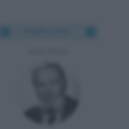
Biografie correlate
ANGELO SOTGIU
Nato nello stesso giorno
29 anni prima di Drew Barrymore