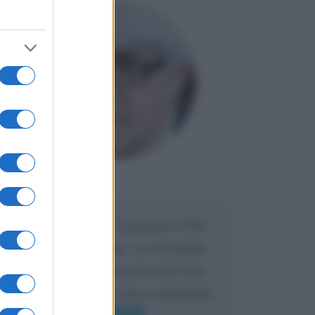
Leggi di più
Accadde oggi
9 agosto 1930
96 ANNI FA
Il personaggio di Betty Boop compare per la
prima volta in un cartone animato in bianco
e nero: lungo solo sei minuti, il titolo è "Dizzy
Dishes".
LEGGI L'ARTICOLO
Betty Boop