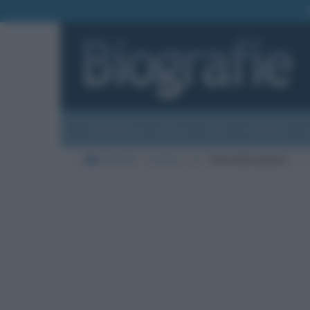
Biografie
Foto
Temi
Categorie
Biografie
Cinema
B
Drew Barrymore