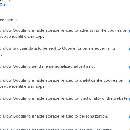
dai suoi antenati più che il talento
Out
alcool e gli stupefacenti. La madre
consents
tra un provino e l'altro, riesce anche a
o allow Google to enable storage related to advertising like cookies on
e pubblicità televisive.
evice identifiers in apps.
o allow my user data to be sent to Google for online advertising
e tv di successo, debutta sul grande
s.
 piccolo ruolo nel fantascientifico
to allow Google to send me personalized advertising.
d States, 1980) di
Ken Russell
.
o allow Google to enable storage related to analytics like cookies on
evice identifiers in apps.
sta
Steven Spielberg
, il quale rimane
o allow Google to enable storage related to functionality of the website
nazione, la porterà ad essere, a soli
o allow Google to enable storage related to personalization.
otagonista del capolavoro di
o allow Google to enable storage related to security, including