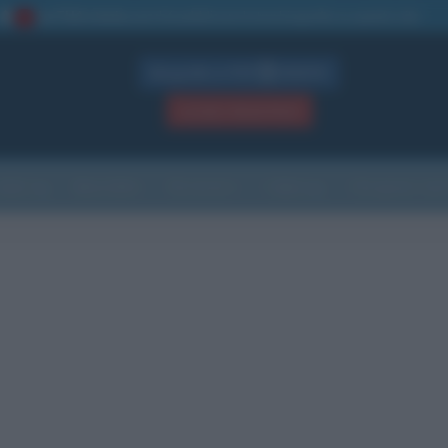
La TUA storia
: perché pubblicare la tua biografia su questo sito
1
Biografie in PDF
GRATIS
ACCEDI / REGISTRATI
Indice
Newsletter
Ricorrenze
Cultura
Che giorno sarà