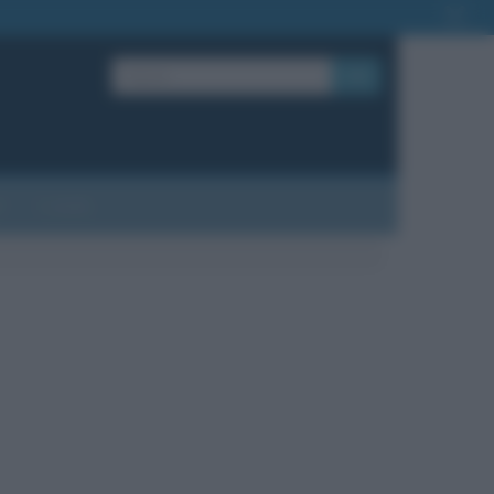
OK
?
Contatti