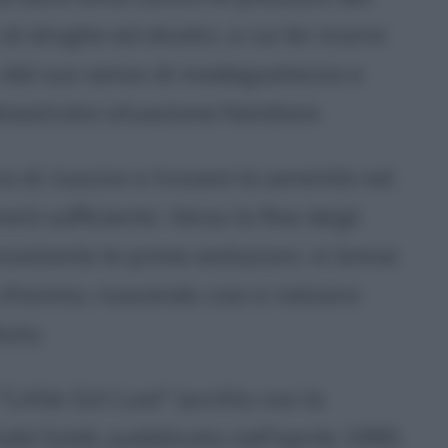
di droghe ed alcolici, a cui lei ricorre
 dal suo senso di inadeguatezza e
isastrata situazione familiare.
di riuscire a trovare la serenità nel
rà sufficiente. Verso la fine degli
nostante le prime esitazioni, in breve
'animo, riuscendo così a rialzarsi
uta.
ittle Girl Lost" (scritto con la
odd Gold), pubblicata nell'aprile 1990,