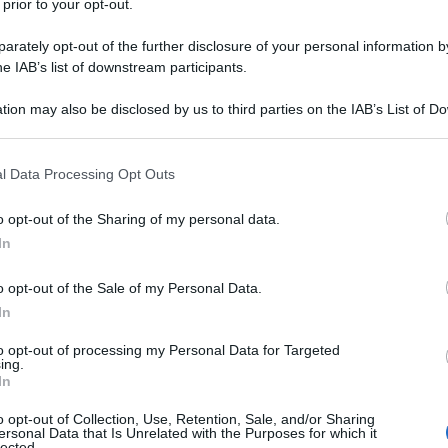
 prior to your opt-out.
 sempre concessa una seconda
sa riappropriare fermamente della
rately opt-out of the further disclosure of your personal information by
he IAB’s list of downstream participants.
tion may also be disclosed by us to third parties on the IAB’s List of 
 that may further disclose it to other third parties.
bri dinastie di attori di tutti i tempi
 that this website/app uses one or more Google services and may gath
l Data Processing Opt Outs
including but not limited to your visit or usage behaviour. You may click 
n Barrymore
, e i suoi prozii i grandi
 to Google and its third-party tags to use your data for below specifi
o opt-out of the Sharing of my personal data.
di importanti attori teatrali
ogle consent section.
In
arrymore nasce a Culver City, in
o opt-out of the Sale of my Personal Data.
 1975 (il nome Drew viene scelto dalla
In
nna paterna).
to opt-out of processing my Personal Data for Targeted
ing.
In
ma che la piccola nasca. Il padre è
o opt-out of Collection, Use, Retention, Sale, and/or Sharing
ersonal Data that Is Unrelated with the Purposes for which it
lected.