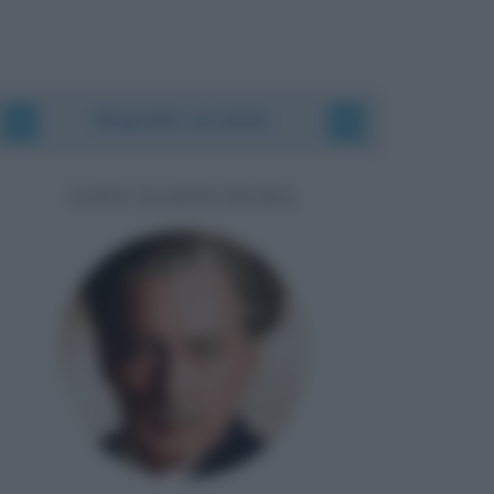
Biografie correlate
JOHN BARRYMORE