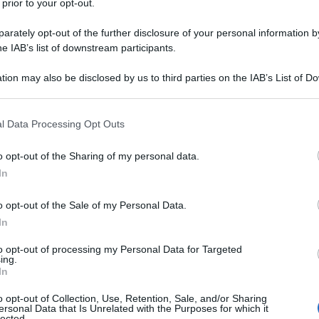
 prior to your opt-out.
da protagonista a Broadway in
rately opt-out of the further disclosure of your personal information by
he IAB’s list of downstream participants.
ines", nel 1900.
tion may also be disclosed by us to third parties on the IAB’s List of 
 that may further disclose it to other third parties.
e tempo diventa la "prima signora"
 that this website/app uses one or more Google services and may gath
l Data Processing Opt Outs
including but not limited to your visit or usage behaviour. You may click 
o grandissimo successo per oltre
 to Google and its third-party tags to use your data for below specifi
o opt-out of the Sharing of my personal data.
gante fascino (viene coniata per lei
ogle consent section.
In
 al suo notevole temperamento
o opt-out of the Sale of my Personal Data.
nterpretazione dell'inquieta Nora in
In
); eccellente interprete
to opt-out of processing my Personal Data for Targeted
ing.
In
"Come vi piace", Porzia ne "Il
o opt-out of Collection, Use, Retention, Sale, and/or Sharing
ell'"Amleto".
ersonal Data that Is Unrelated with the Purposes for which it
lected.