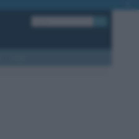
OK
?
Contatti