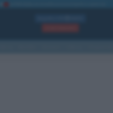
La TUA storia
: perché pubblicare la tua biografia su questo sito
1
Biografie in PDF
GRATIS
ACCEDI / REGISTRATI
Indice
Newsletter
Ricorrenze
Cultura
Che giorno sarà