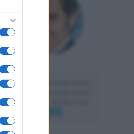
Maria
DA:
Caro Liorni perché quando presenti
l'eredità urli sempre troppo? non ho
mai sentito Mike o altri bravi come
lui gridare
Leggi di più