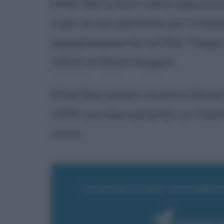
Ethel Barrymore viene apprezzat
e per la sua passione per il bas
orgogliosamente nel film "Sogno 
1952) di Elliott Nugent.
Ethel Barrymore muore a Beverly H
1959; successivamente un teatro
nome.
VUOI RICEVERE AGGIORN
Inserisci 