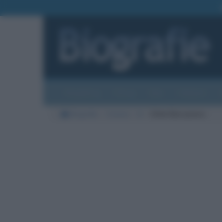
Biografie
Foto
Temi
Categorie
Biografie
Cinema
B
Ethel Barrymore