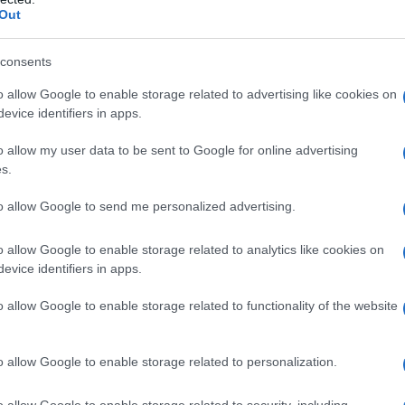
Out
ico in "The Nightingale" (1914),
consents
tredici film negli anni '10 e in
o allow Google to enable storage related to advertising like cookies on
al teatro sino al suo ritorno sul set,
evice identifiers in apps.
pida zarina, con "
Rasputin
e
o allow my user data to be sent to Google for online advertising
s.
e Empress, 1932) di Richard
to allow Google to send me personalized advertising.
me ai suoi celebri fratelli, John e
o allow Google to enable storage related to analytics like cookies on
evice identifiers in apps.
al teatro, nel 1944 torna alla grande
o allow Google to enable storage related to functionality of the website
 la madre di un giovane sbandato
o allow Google to enable storage related to personalization.
ll'insolito "Il ribelle" (None But the
o allow Google to enable storage related to security, including