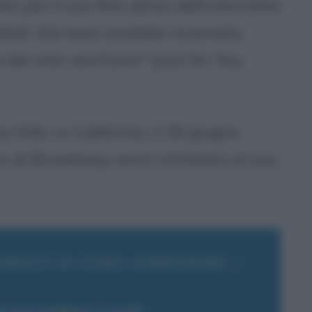
a per il suo fine senso dell'umorismo
eball, che essa avrebbe incarnato
dei miei vent'anni" (Just for You,
ills, in California, il 18 giugno
 di Broadway verrà intitolato al suo
AMENTI SU ETHEL BARRYMORE ?
la tua migliore e-mail