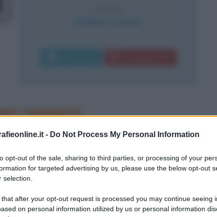
CAUSA
problemi cardiaci
Commenta
Download PDF
er sempre
ia di attori, l'affascinante,
fieonline.it -
Do Not Process My Personal Information
ymore nasce a Philadelphia, in
to opt-out of the sale, sharing to third parties, or processing of your per
formation for targeted advertising by us, please use the below opt-out s
o 1879. Educata in un convento, ha
 selection.
la guida di suo zio, sale la prima
 that after your opt-out request is processed you may continue seeing i
ased on personal information utilized by us or personal information dis