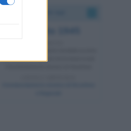
Accadde oggi
6 agosto 1945
81 ANNI FA
Durante la Seconda guerra mondiale avviene
uno dei più tristi episodi che la storia ricordi:
il bombardamento atomico di Hiroshima.
LEGGI L'ARTICOLO
Il bombardamento atomico di Hiroshima
e Nagasaki