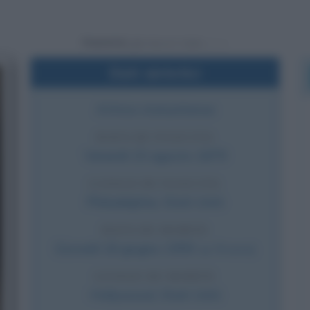
Powered by
Dati sintetici
Attrice statunitense
DATA DI NASCITA
Venerdì
15 agosto
1879
LUOGO DI NASCITA
Philadelphia
,
Stati Uniti
DATA DI MORTE
Giovedì
18 giugno
1959
(a 79 anni)
LUOGO DI MORTE
Hollywood
,
Stati Uniti