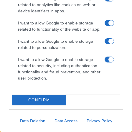
Nagasaki
related to analytics like cookies on web or
device identifiers in apps.
I want to allow Google to enable storage
related to functionality of the website or app.
I want to allow Google to enable storage
related to personalization.
I want to allow Google to enable storage
RICEVI GLI AGGIORNAMENTI
related to security, including authentication
functionality and fraud prevention, and other
user protection.
Inserisci la tua migliore e-mail
E-mail
CONFIRM
OK
Data Deletion
Data Access
Privacy Policy