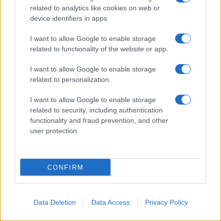
related to analytics like cookies on web or
device identifiers in apps.
Chi l'ha detto
I want to allow Google to enable storage
related to functionality of the website or app.
I want to allow Google to enable storage
related to personalization.
Accadde oggi
I want to allow Google to enable storage
related to security, including authentication
9 agosto 1945
functionality and fraud prevention, and other
user protection.
81 ANNI FA
Dopo l'attacco alla città giapponese di Hiroshima
CONFIRM
avvenuto tre giorni prima, gli Stati Uniti sganciano
un'altra bomba atomica radendo al suolo la città di
Nagasaki.
Data Deletion
Data Access
Privacy Policy
LEGGI L'ARTICOLO