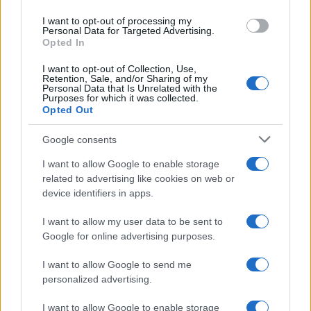
use your data for below specified purposes in below Google
I want to opt-out of processing my
consent section.
Personal Data for Targeted Advertising.
Opted In
I want to opt-out of Collection, Use,
Retention, Sale, and/or Sharing of my
Personal Data that Is Unrelated with the
Purposes for which it was collected.
Opted Out
Google consents
I want to allow Google to enable storage
related to advertising like cookies on web or
Chi l'ha detto?
device identifiers in apps.
I want to allow my user data to be sent to
Nulla fortifica un'amicizia come la credenza da
Google for online advertising purposes.
parte di un amico di essere superiore all'altro.
I want to allow Google to send me
personalized advertising.
I want to allow Google to enable storage
Chi l'ha detto