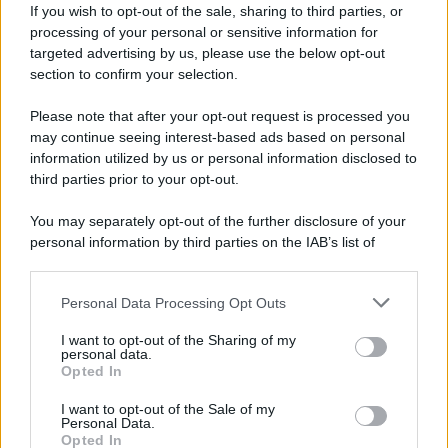
If you wish to opt-out of the sale, sharing to third parties, or
processing of your personal or sensitive information for
ORAZIO
targeted advertising by us, please use the below opt-out
section to confirm your selection.
Please note that after your opt-out request is processed you
may continue seeing interest-based ads based on personal
information utilized by us or personal information disclosed to
third parties prior to your opt-out.
You may separately opt-out of the further disclosure of your
personal information by third parties on the IAB’s list of
downstream participants.
Personal Data Processing Opt Outs
This information may also be disclosed by us to third parties
Nato nello stesso giorno
on the IAB’s List of Downstream Participants that may further
I want to opt-out of the Sharing of my
disclose it to other third parties.
1477 anni prima di Maria Stuarda
personal data.
Opted In
Please note that this website/app uses one or more Google
services and may gather and store information including but
I want to opt-out of the Sale of my
Personal Data.
not limited to your visit or usage behaviour. You may click to
Opted In
grant or deny consent to Google and its third-party tags to