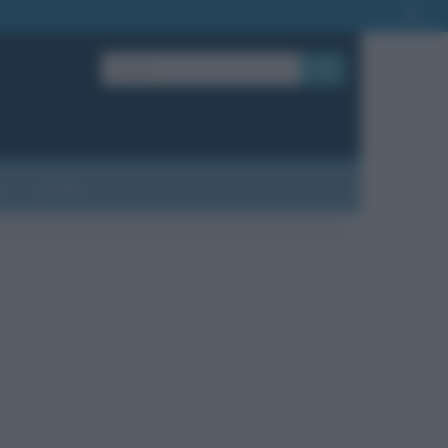
OK
?
Contatti