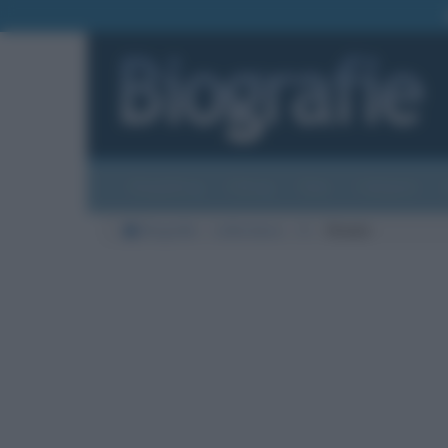
Biografie
Foto
Temi
Categorie
Biografie
Letteratura
O
Orazio