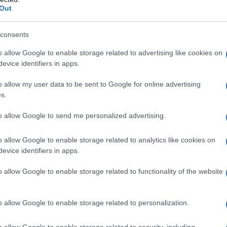
 quanto non particolarmente amata),
Out
 decisamente buone, a dispetto delle
consents
asione di seguire un corso di studi
o allow Google to enable storage related to advertising like cookies on
gnamenti del grammatico Orbilio.
evice identifiers in apps.
o allow my user data to be sent to Google for online advertising
s.
to allow Google to send me personalized advertising.
portunità di recarsi ad Atene, dove -
tudia la
filosofia
e la
lingua greca
,
o allow Google to enable storage related to analytics like cookies on
evice identifiers in apps.
tto con la lezione epicurea: benché
o allow Google to enable storage related to functionality of the website
omunque di non aderire a tale scuola.
o allow Google to enable storage related to personalization.
o allow Google to enable storage related to security, including