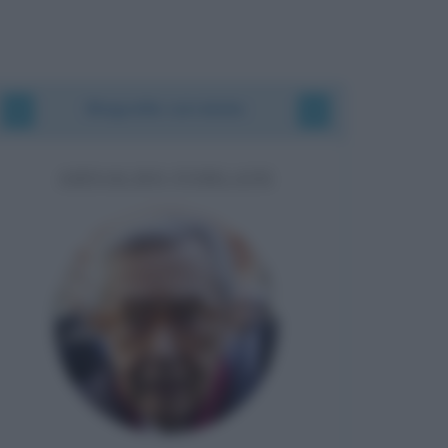
Biografie correlate
ARNALDO FORLANI