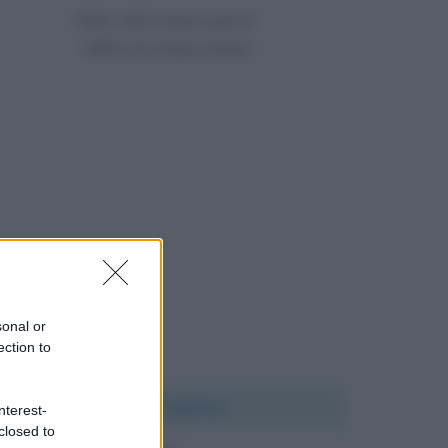
Nato nello stesso giorno
1860 anni dopo Orazio
sonal or
ection to
Chi l'ha detto?
nterest-
closed to