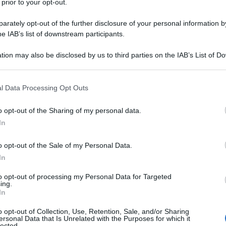
 prior to your opt-out.
rately opt-out of the further disclosure of your personal information by
he IAB’s list of downstream participants.
tion may also be disclosed by us to third parties on the IAB’s List of 
 that may further disclose it to other third parties.
 that this website/app uses one or more Google services and may gath
l Data Processing Opt Outs
including but not limited to your visit or usage behaviour. You may click 
Horatius Flaccus in latino) nasce a
 to Google and its third-party tags to use your data for below specifi
o opt-out of the Sharing of my personal data.
ogle consent section.
, una colonia romana situata in una
In
ia e l'Apulia, l'8 dicembre del 65
o opt-out of the Sale of my Personal Data.
In
 liberto.
to opt-out of processing my Personal Data for Targeted
ing.
l padre, che si era spostato nell'Urbe
In
n esattore delle aste pubbliche: una
o opt-out of Collection, Use, Retention, Sale, and/or Sharing
ersonal Data that Is Unrelated with the Purposes for which it
lected.