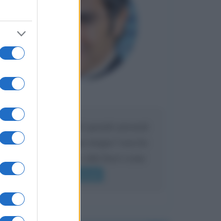
Maria
DA:
Caro Liorni perché quando presenti
l'eredità urli sempre troppo? non ho
mai sentito Mike o altri bravi come
lui gridare
Leggi di più