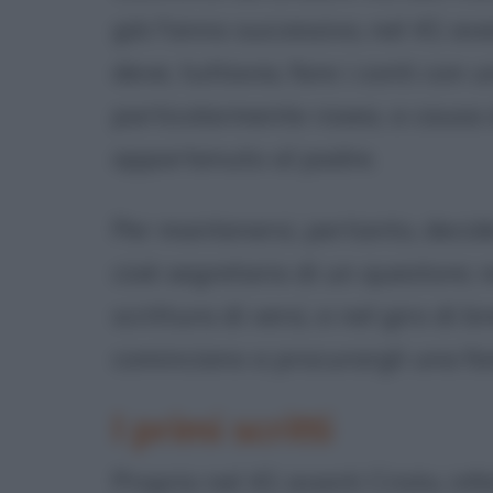
già l'anno successivo, nel 41 avan
deve, tuttavia, fare i conti con
particolarmente rosea, a causa 
appartenuto al padre.
Per mantenersi, pertanto, decid
cioè segretario di un questore; n
scrittura di versi, e nel giro di
cominciano a procurargli una fam
I primi scritti
Proprio nel 41 avanti Cristo, infa