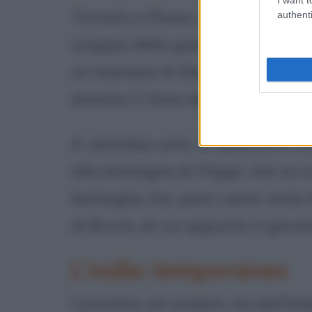
Tornato a Roma, in seguito alla
authenti
scoppio della guerra civile, nell'
un esempio di libertà da imitare
domina il clima dell'epoca.
A ventidue anni, in qualità di tr
alla battaglia di Filippi, che va 
battaglia che, però, viene vinta
di Bruno, di cui appunto il giov
L'esilio temporaneo
Costretto ad andare via dall'Ital