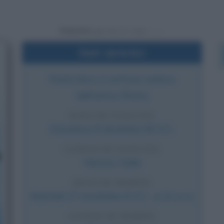
Powered by
Dati sintetici
Poeta lirico e scrittore satirico
dell'antica Roma
DATA DI NASCITA
Domenica
8 dicembre
65 A.C.
LUOGO DI NASCITA
Venosa
,
Italia
DATA DI MORTE
Martedì
27 novembre
8 A.C.
(a 58 anni)
LUOGO DI MORTE