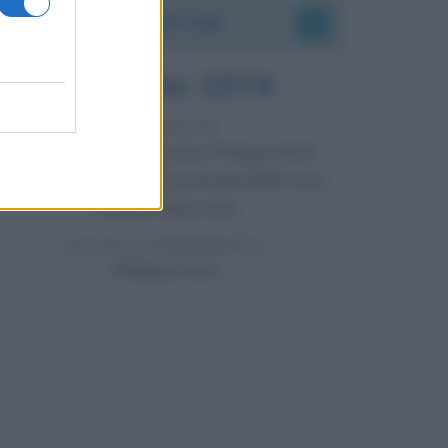
Accadde oggi
7 agosto 1974
52 ANNI FA
Camminando su una fune, Philippe Petit
compie la sua celebre traversata delle Twin
Towers a New York.
LEGGI LA BIOGRAFIA
Philippe Petit