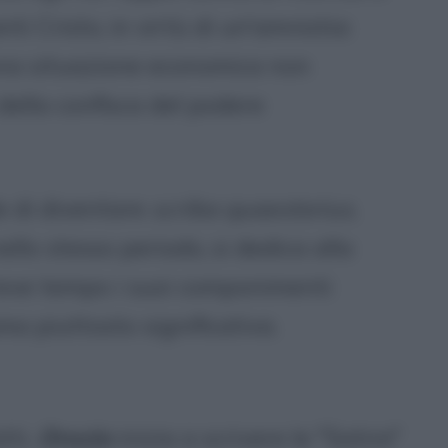
ti Cristo, in virtù di un'amnistia:
 una situazione economica non
della confisca del podere
e di diventare
scriba quaestorius
,
ello stesso periodo, si dedica alla
 breve tempo i suoi componimenti
a piuttosto significativa.
tti,
Orazio
inizia a scrivere le "Satire"