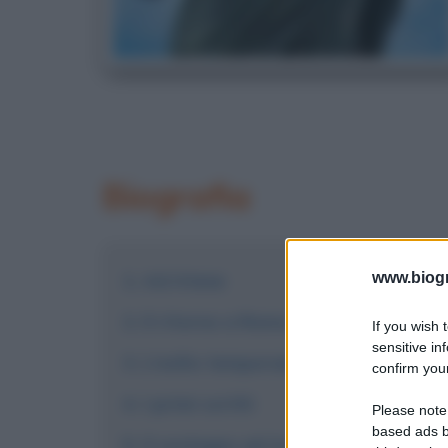
Biografia
www.biogra
Ad Atene
Il ritorno a Roma
If you wish 
sensitive in
L'esilio temporaneo
confirm your
I primi scritti
Please note
based ads b
Il sostegno ad Augusto