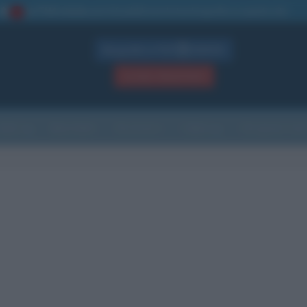
La TUA storia
: perché pubblicare la tua biografia su questo sito
1
Biografie in PDF
GRATIS
ACCEDI / REGISTRATI
Indice
Newsletter
Ricorrenze
Cultura
Che giorno sarà