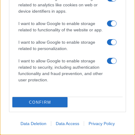
related to analytics like cookies on web or
device identifiers in apps.
ATTORE E COMICO ITALIANO
I want to allow Google to enable storage
related to functionality of the website or app.
α
31 marzo
1979
I want to allow Google to enable storage
Maurizio Lastrico è un attore genovese. È conosciuto
related to personalization.
specialmente al grande pubblico in qualità di comico,
lanciato nell'etere dalla trasmissione tv Zelig; spesso
I want to allow Google to enable storage
related to security, including authentication
indicato quello delle terzine dantesche. In seguito...
functionality and fraud prevention, and other
user protection.
Leggi di più
Manda messaggio
CONFIRM
Download PDF
Data Deletion
Data Access
Privacy Policy