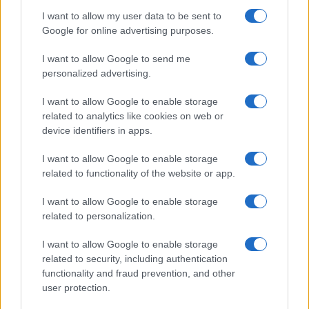
I want to allow my user data to be sent to
Google for online advertising purposes.
I want to allow Google to send me
personalized advertising.
I want to allow Google to enable storage
related to analytics like cookies on web or
Biografie
Approfondimenti
device identifiers in apps.
Biografie di oggi
Mappa del sito
Biografie più visitate
Ricorrenze
I want to allow Google to enable storage
Indice dei nomi
Onomastico
related to functionality of the website or app.
Foto di personaggi famosi
Che giorno era?
Categorie
Che giorno sarà?
I want to allow Google to enable storage
Temi
Cultura
related to personalization.
Servizi
I want to allow Google to enable storage
Pubblica la tua biografia
related to security, including authentication
functionality and fraud prevention, and other
Privacy Policy
user protection.
Cookie Policy
Preferenze Privacy