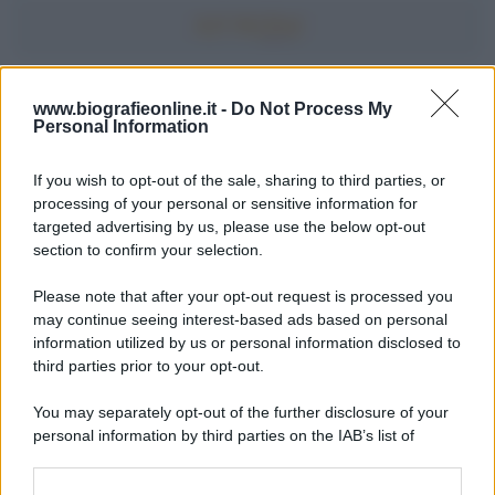
Accadde oggi
www.biografieonline.it -
Do Not Process My
Personal Information
7 agosto 1974
If you wish to opt-out of the sale, sharing to third parties, or
processing of your personal or sensitive information for
52 ANNI FA
targeted advertising by us, please use the below opt-out
Camminando su una fune, Philippe Petit compie la
section to confirm your selection.
sua celebre traversata delle Twin Towers a New
Please note that after your opt-out request is processed you
York.
may continue seeing interest-based ads based on personal
LEGGI LA BIOGRAFIA
information utilized by us or personal information disclosed to
Philippe Petit
third parties prior to your opt-out.
You may separately opt-out of the further disclosure of your
personal information by third parties on the IAB’s list of
downstream participants.