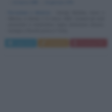
α
12 marzo
1685
ω
14 gennaio
1753
Percezione e Materia
George Berkeley nasce a
Kilkenny, in Irlanda, il 12 marzo 1685. Compiuti gli studi
universitari in matematica, logica, letteratura classica,
teologia e filosofia presso il Trinity...
Leggi di più
Commenta
Download PDF