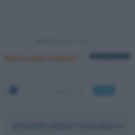
Powered by
Elenco dei risultati
3 biografie in elenco
OK
JOHANN SEBASTIAN BACH