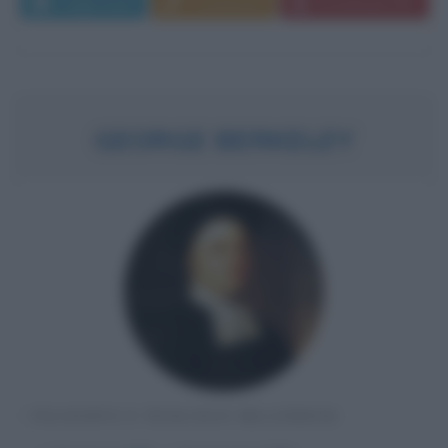
Leggi di più
Commenta
Download PDF
GEORGE BERKELEY
FILOSOFO E TEOLOGO IRLANDESE