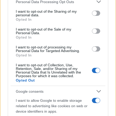
Personal Data Processing Opt Outs
This information may also be disclosed by us to third parties
on the IAB’s List of Downstream Participants that may further
I want to opt-out of the Sharing of my
disclose it to other third parties.
personal data.
Opted In
Please note that this website/app uses one or more Google
RICEVI GLI AGGIORNAMENTI
services and may gather and store information including but
I want to opt-out of the Sale of my
Personal Data.
not limited to your visit or usage behaviour. You may click to
Opted In
grant or deny consent to Google and its third-party tags to
Inserisci la tua migliore e-mail
use your data for below specified purposes in below Google
I want to opt-out of processing my
consent section.
Personal Data for Targeted Advertising.
E-mail
Opted In
OK
I want to opt-out of Collection, Use,
Retention, Sale, and/or Sharing of my
Personal Data that Is Unrelated with the
Purposes for which it was collected.
Opted Out
Google consents
I want to allow Google to enable storage
related to advertising like cookies on web or
device identifiers in apps.