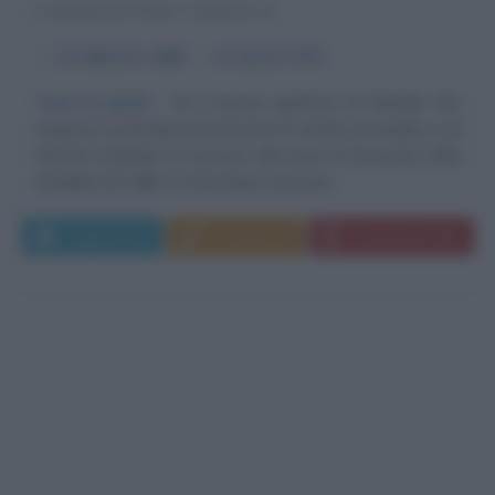
COMPOSITORE TEDESCO
α
23 febbraio
1685
ω
14 aprile
1759
Tutti in piedi!
Se il severo genitore di Händel, che
ricopriva contemporaneamente le cariche di medico e di
stimato barbiere al servizio del duca di Sassonia nella
cittadina di Halle, in Germania, l'avesse...
Leggi di più
Commenta
Download PDF