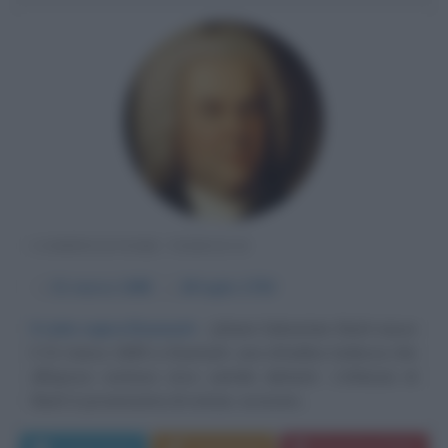
COMPOSITORE TEDESCO
α
31 marzo
1685
ω
28 luglio
1750
Il cielo sopra Eisenach
Johann Sebastian Bach nasce
il 31 marzo 1685 a Eisenach, una cittadina tedesca che
all'epoca contava circa seimila abitanti. L'infanzia di
Bach è poverissima di notizie, eccezion...