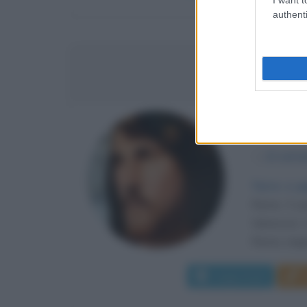
authenti
CESA
CONDOTT
α
13 sett
Terre e p
Roma. Il p
Vannozza C
Roma, origin
Leggi di più