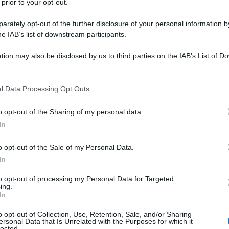
 prior to your opt-out.
l 12 marzo 1685. Compiuti gli studi universitari in
 logica, letteratura classica, teologia e filosofia presso
rately opt-out of the further disclosure of your personal information by
he IAB’s list of downstream participants.
tion may also be disclosed by us to third parties on the IAB’s List of 
Commenta
Download PDF
 that may further disclose it to other third parties.
 that this website/app uses one or more Google services and may gath
l Data Processing Opt Outs
including but not limited to your visit or usage behaviour. You may click 
 to Google and its third-party tags to use your data for below specifi
o opt-out of the Sharing of my personal data.
ogle consent section.
In
o opt-out of the Sale of my Personal Data.
In
to opt-out of processing my Personal Data for Targeted
ing.
In
o opt-out of Collection, Use, Retention, Sale, and/or Sharing
ersonal Data that Is Unrelated with the Purposes for which it
lected.