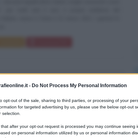
Giovanni Agnelli detto Gianni, meglio conosciuto come
to", per molti anni il vero e proprio emblema del
 italiano, nasce a Torino il 12 marzo 1921. I genitori lo
n...
Commenta
Download PDF
E BERKELEY
fieonline.it -
Do Not Process My Personal Information
to opt-out of the sale, sharing to third parties, or processing of your per
formation for targeted advertising by us, please use the below opt-out s
O E TEOLOGO IRLANDESE
 selection.
o
1685
ω
14 gennaio
1753
 that after your opt-out request is processed you may continue seeing i
ased on personal information utilized by us or personal information dis
e e Materia
George Berkeley nasce a Kilkenny, in