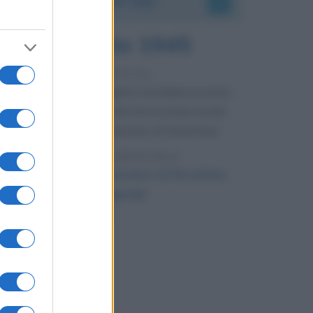
6 agosto 1945
81 ANNI FA
Durante la Seconda guerra mondiale avviene
uno dei più tristi episodi che la storia ricordi:
il bombardamento atomico di Hiroshima.
LEGGI L'ARTICOLO
Il bombardamento atomico di Hiroshima
e Nagasaki