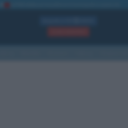
La TUA storia
: perché pubblicare la tua biografia su questo sito
1
Biografie in PDF
GRATIS
ACCEDI / REGISTRATI
Indice
Newsletter
Ricorrenze
Cultura
Che giorno sarà