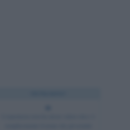
Chi l'ha detto?
L'esperienza non ha alcun valore etico: è
semplicemente il nome che gli uomini