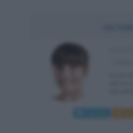
VICTOR
CONDUTT
α
12 marz
Victoria Ca
sulle rive 
della pubblic
Leggi di più
Man