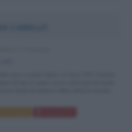
IA CABELLO
RICE TV ITALIANA
o
1975
bello nasce a Londra il giorno 12 marzo 1975. Cresciuta
italiane del lago di Lugano, muove i primi passi nel mondo
ità poi decide di trasferirsi a Milano all'età di vent'anni....
da messaggio
Download PDF