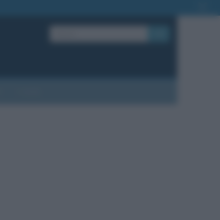
OK
?
Contatti