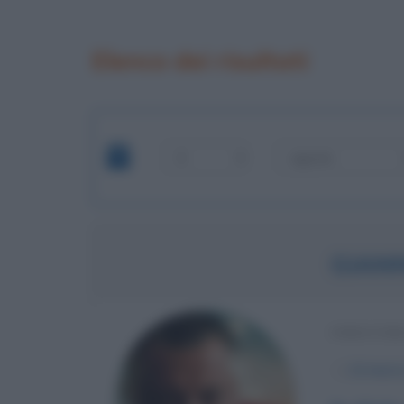
Elenco dei risultati
GIANN
INDUSTR
α
12 marz