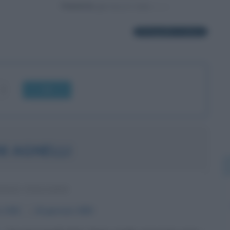
Powered by
23 biografie in elenco
OK
I AGNELLI
IALE ITALIANO
o
1921
ω
24 gennaio
2003