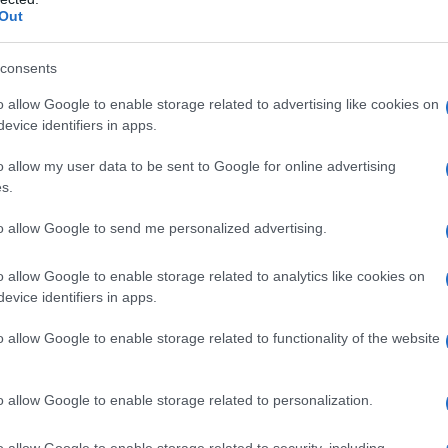
Out
consents
o allow Google to enable storage related to advertising like cookies on
 BONACCORTI
evice identifiers in apps.
o allow my user data to be sent to Google for online advertising
s.
 E CONDUTTRICE TV ITALIANA
to allow Google to send me personalized advertising.
mbre
1949
ω
12 marzo
2026
o allow Google to enable storage related to analytics like cookies on
della televisione italiana, il nome completo di Enrica
evice identifiers in apps.
all’anagrafe è Enrica Maria Silvia Adele. Nasce a Savona
o allow Google to enable storage related to functionality of the website
mbre 1949 (sotto il segno zodiacale dello Scorpione).
..
o allow Google to enable storage related to personalization.
Commenta
Download PDF
o allow Google to enable storage related to security, including