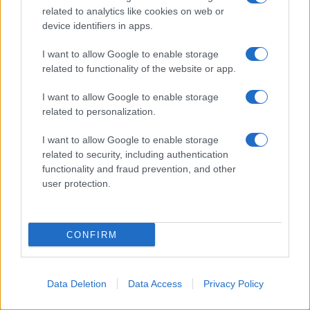
related to analytics like cookies on web or
Inserisci la tua migliore e-mail
device identifiers in apps.
I want to allow Google to enable storage
E-mail
OK
related to functionality of the website or app.
I want to allow Google to enable storage
related to personalization.
I want to allow Google to enable storage
related to security, including authentication
functionality and fraud prevention, and other
user protection.
CONFIRM
Data Deletion
Data Access
Privacy Policy