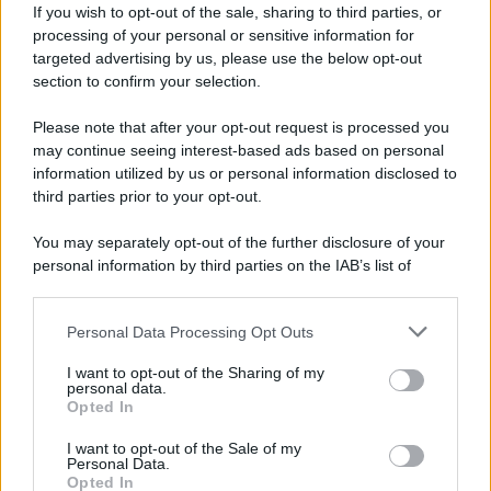
If you wish to opt-out of the sale, sharing to third parties, or
Chi l'ha detto?
processing of your personal or sensitive information for
targeted advertising by us, please use the below opt-out
section to confirm your selection.
Se un albero dovesse scrivere la propria
Please note that after your opt-out request is processed you
autobiografia, questa non sarebbe troppo
may continue seeing interest-based ads based on personal
information utilized by us or personal information disclosed to
dissimile da quella di una famiglia umana.
third parties prior to your opt-out.
You may separately opt-out of the further disclosure of your
personal information by third parties on the IAB’s list of
Chi l'ha detto
downstream participants.
Personal Data Processing Opt Outs
This information may also be disclosed by us to third parties
on the IAB’s List of Downstream Participants that may further
I want to opt-out of the Sharing of my
disclose it to other third parties.
personal data.
Opted In
Please note that this website/app uses one or more Google
Accadde oggi
services and may gather and store information including but
I want to opt-out of the Sale of my
Personal Data.
not limited to your visit or usage behaviour. You may click to
Opted In
grant or deny consent to Google and its third-party tags to