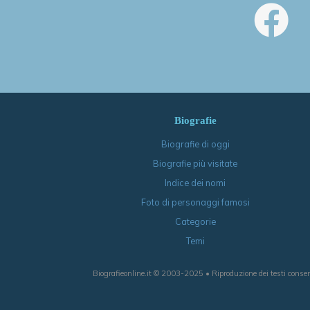
Biografie
Biografie di oggi
Biografie più visitate
Indice dei nomi
Foto di personaggi famosi
Categorie
Temi
Biografieonline.it © 2003-2025 • Riproduzione dei testi consen