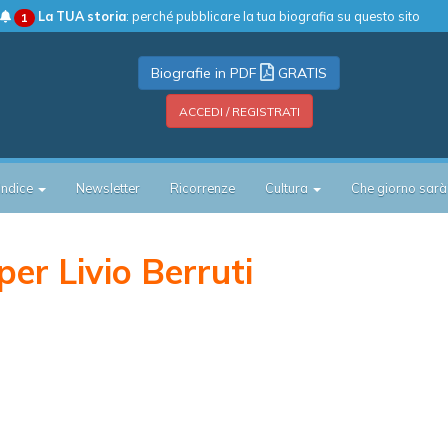
La TUA storia
: perché pubblicare la tua biografia su questo sito
1
Biografie in PDF
GRATIS
ACCEDI / REGISTRATI
Indice
Newsletter
Ricorrenze
Cultura
Che giorno sarà
er Livio Berruti