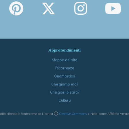
Approfondimenti
Mappa del sito
Ricorrenze
Onomastico
Che giorno era?
Che giorno sarà?
Cultura
tita citando la fonte come da Licenza
Creative Commons
• Nota: come Affiliato Amazon