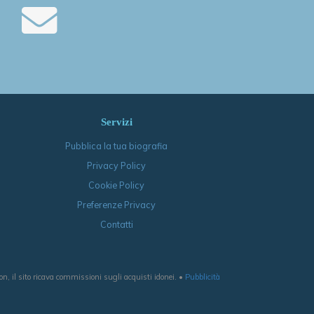
Servizi
Pubblica la tua biografia
Privacy Policy
Cookie Policy
Preferenze Privacy
Contatti
, il sito ricava commissioni sugli acquisti idonei. •
Pubblicità