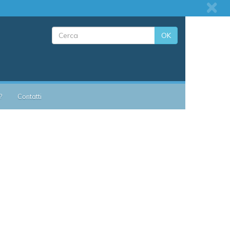
OK
?
Contatti