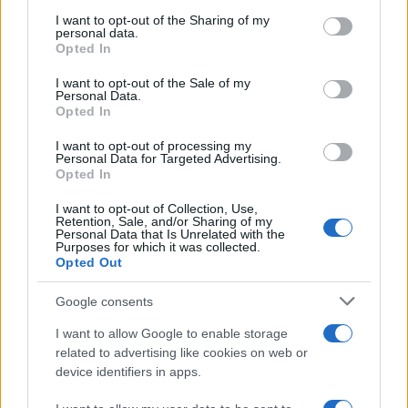
on the IAB’s List of Downstream Participants that may further
I want to opt-out of the Sharing of my
disclose it to other third parties.
personal data.
Opted In
Please note that this website/app uses one or more Google
RICEVI GLI AGGIORNAMENTI
services and may gather and store information including but
I want to opt-out of the Sale of my
Personal Data.
not limited to your visit or usage behaviour. You may click to
Opted In
grant or deny consent to Google and its third-party tags to
Inserisci la tua migliore e-mail
use your data for below specified purposes in below Google
I want to opt-out of processing my
consent section.
Personal Data for Targeted Advertising.
E-mail
Opted In
OK
I want to opt-out of Collection, Use,
Retention, Sale, and/or Sharing of my
Personal Data that Is Unrelated with the
Purposes for which it was collected.
Opted Out
Google consents
I want to allow Google to enable storage
related to advertising like cookies on web or
device identifiers in apps.