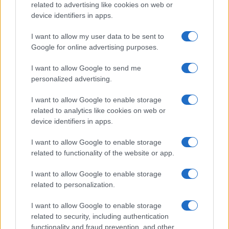
related to advertising like cookies on web or
device identifiers in apps.
I want to allow my user data to be sent to
Google for online advertising purposes.
I want to allow Google to send me
personalized advertising.
I want to allow Google to enable storage
related to analytics like cookies on web or
Biografie
Approfondimenti
device identifiers in apps.
Biografie di oggi
Mappa del sito
Biografie più visitate
Ricorrenze
I want to allow Google to enable storage
Indice dei nomi
Onomastico
related to functionality of the website or app.
Foto di personaggi famosi
Che giorno era?
Categorie
Che giorno sarà?
I want to allow Google to enable storage
Temi
Cultura
related to personalization.
Servizi
I want to allow Google to enable storage
Pubblica la tua biografia
related to security, including authentication
Privacy Policy
functionality and fraud prevention, and other