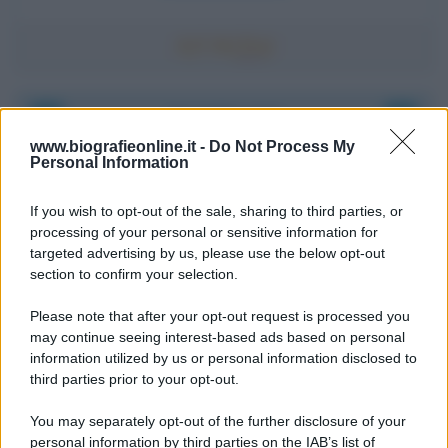
Accadde oggi
www.biografieonline.it -
Do Not Process My
Personal Information
6 agosto 1945
If you wish to opt-out of the sale, sharing to third parties, or
81 ANNI FA
processing of your personal or sensitive information for
Durante la Seconda guerra mondiale avviene uno dei
targeted advertising by us, please use the below opt-out
più tristi episodi che la storia ricordi: il
section to confirm your selection.
bombardamento atomico di Hiroshima.
Please note that after your opt-out request is processed you
LEGGI L'ARTICOLO
may continue seeing interest-based ads based on personal
Il bombardamento atomico di Hiroshima e
information utilized by us or personal information disclosed to
Nagasaki
third parties prior to your opt-out.
You may separately opt-out of the further disclosure of your
personal information by third parties on the IAB’s list of