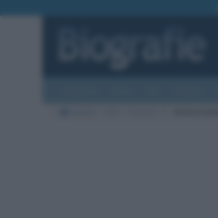
Biografie
Foto
Temi
Categorie
Biografie
Varie
Criminali
K
Richard Kukli