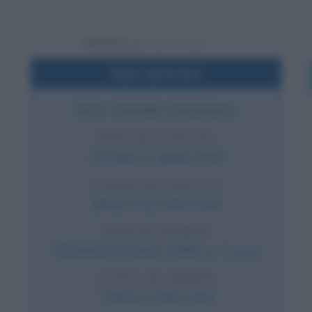
Powered by
Dati sintetici
Noto criminale statunitense
DATA DI NASCITA
Giovedì
11 aprile
1935
LUOGO DI NASCITA
Jersey City
,
Stati Uniti
DATA DI MORTE
Domenica
5 marzo
2006
(a 70 anni)
LUOGO DI MORTE
Trenton
,
Stati Uniti