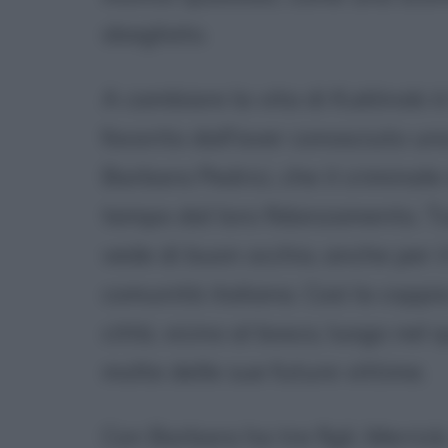
sbagliato.
A cambiare la vita di Kuklinski è l
favorito dall'aver conosciuto un
Barbara Pedrici, che il criminal
tempo dal loro fidanzamento. Tu
vede di buon occhio, anche per i
comunità italiana. Così la coppia
città, vicino al bosco, luogo nel
molte delle sue future vittime.
Con Barbara ha tre figli, Merrick