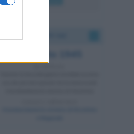
Leggi di più
Accadde oggi
6 agosto 1945
81 ANNI FA
Durante la Seconda guerra mondiale avviene
uno dei più tristi episodi che la storia ricordi:
il bombardamento atomico di Hiroshima.
LEGGI L'ARTICOLO
Il bombardamento atomico di Hiroshima
e Nagasaki