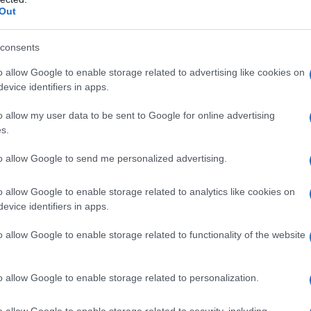
cui si ha traccia viene compiuto all'età
Out
uno scorcio di vita quasi impossibile,
consents
to e umiliato dai propri genitori,
o allow Google to enable storage related to advertising like cookies on
evice identifiers in apps.
li. Stando alle sue dichiarazioni, la
o allow my user data to be sent to Google for online advertising
fratello di Richard, sarebbe stata
s.
cessivamente, interrogati dalla
to allow Google to send me personalized advertising.
ichiarato che la morte sarebbe stata
o allow Google to enable storage related to analytics like cookies on
ale
.
evice identifiers in apps.
o allow Google to enable storage related to functionality of the website
de con gli animali, che tortura, e
lo di voler ammazzare suo padre. Nel
o allow Google to enable storage related to personalization.
di nome Charley Lane. Questi, a capo
o allow Google to enable storage related to security, including