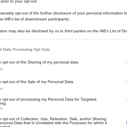
 prior to your opt-out.
a sua almeno una quarantina di
rately opt-out of the further disclosure of your personal information by
e stime però gliene attribuiscono fino
he IAB’s list of downstream participants.
tion may also be disclosed by us to third parties on the IAB’s List of 
 that may further disclose it to other third parties.
d, sin da quando è solo un bambino, è
 that this website/app uses one or more Google services and may gath
l Data Processing Opt Outs
including but not limited to your visit or usage behaviour. You may click 
ri, di fede cattolica, sono violenti e
 to Google and its third-party tags to use your data for below specifi
o opt-out of the Sharing of my personal data.
ogle consent section.
uklinski, è un emigrato polacco, in
In
 agli inizi del Novecento diventa una
o opt-out of the Sale of my Personal Data.
In
lle comunità polacche. Sua madre,
to opt-out of processing my Personal Data for Targeted
blino. I due si sposano nel 1925 e il
ing.
In
o opt-out of Collection, Use, Retention, Sale, and/or Sharing
ersonal Data that Is Unrelated with the Purposes for which it
lected.