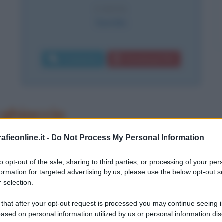
CAUSA
Suicidio
Commenta
Download PDF
ghiaccio
a Jersey City, nel New Jersey, Usa,
fieonline.it -
Do Not Process My Personal Information
a storia come uno dei più feroci
to opt-out of the sale, sharing to third parties, or processing of your per
formation for targeted advertising by us, please use the below opt-out s
 spesso al soldo della mafia italo-
 selection.
ato "The Iceman" (L'uomo di
 that after your opt-out request is processed you may continue seeing i
congelare le proprie vittime. Secondo
ased on personal information utilized by us or personal information dis