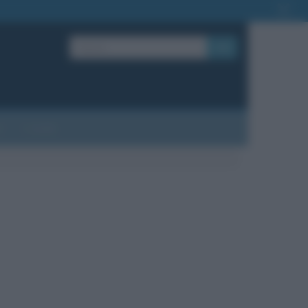
OK
?
Contatti