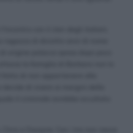
'incontro con il clan degli italiani,
a ragazza di diciotto anni di nome
e di origine polacca sposa dopo poco
ttavia la famiglia di Barbara non lo
l fatto di non appartenere alla
 decide di vivere ai margini della
 quale il criminale avrebbe occultato
, Chris e Dwayne. Con i tre non riesce