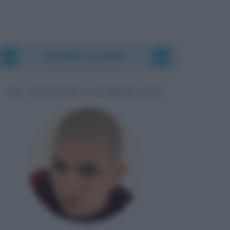
Biografie correlate
HU (FEDERICA FERRACUTI)