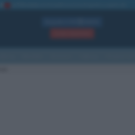
La TUA storia
: perché pubblicare la tua biografia su questo sito
1
Biografie in PDF
GRATIS
ACCEDI / REGISTRATI
Indice
Newsletter
Ricorrenze
Cultura
Che giorno sarà
nski