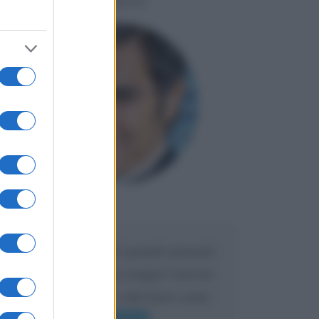
LIORNI
Maria
DA:
Caro Liorni perché quando presenti
l'eredità urli sempre troppo? non ho
mai sentito Mike o altri bravi come
lui gridare