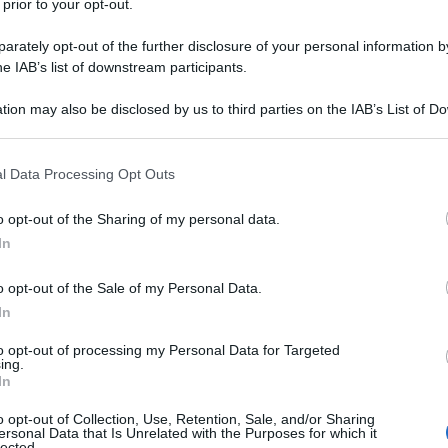
 prior to your opt-out.
Thomas Edison è il famoso inventore e industriale
 nato a Milan, nell'Ohio, il giorno 11 febbraio del 1847, a
rately opt-out of the further disclosure of your personal information by
l'invenzione della lampadina. Figlio di povera famiglia, è...
he IAB’s list of downstream participants.
tion may also be disclosed by us to third parties on the IAB’s List of 
Commenta
Download PDF
 that may further disclose it to other third parties.
 that this website/app uses one or more Google services and may gath
l Data Processing Opt Outs
including but not limited to your visit or usage behaviour. You may click 
 to Google and its third-party tags to use your data for below specifi
o opt-out of the Sharing of my personal data.
ogle consent section.
In
o opt-out of the Sale of my Personal Data.
In
to opt-out of processing my Personal Data for Targeted
ing.
In
o opt-out of Collection, Use, Retention, Sale, and/or Sharing
ersonal Data that Is Unrelated with the Purposes for which it
lected.