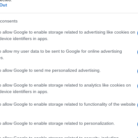
Out
consents
o allow Google to enable storage related to advertising like cookies on
SE JAMES
evice identifiers in apps.
o allow my user data to be sent to Google for online advertising
s.
 STATUNITENSE
to allow Google to send me personalized advertising.
mbre
1847
ω
3 aprile
1882
o allow Google to enable storage related to analytics like cookies on
son James nasce il 5 settembre 1847 nella Contea di
evice identifiers in apps.
io di Zerelda Cole e Robert Salee James, un pastore
o allow Google to enable storage related to functionality of the website
coltivatore di canapa. Perso il padre dopo un viaggio in
ove si...
o allow Google to enable storage related to personalization.
Commenta
Download PDF
o allow Google to enable storage related to security, including