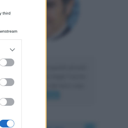
 third
Downstream
er and store
Maria
DA:
to grant or
ed purposes
Caro Liorni perché quando presenti
l'eredità urli sempre troppo? non ho
mai sentito Mike o altri bravi come
lui gridare
Leggi di più
Accadde oggi