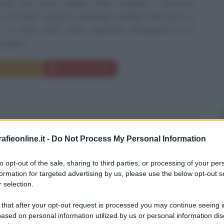
ndo, ma suona migliore Fisico, fisiologo e inventore
e, di origini scozzesi, Alexander Graham Bell nasce a
il 3 marzo 1847. Viene registrato all'anagrafe con il
xander...
Commenta
Download PDF
ALVA EDISON
fieonline.it -
Do Not Process My Personal Information
to opt-out of the sale, sharing to third parties, or processing of your per
formation for targeted advertising by us, please use the below opt-out s
IALE STATUNITENSE, INVENTORE DELLA
 selection.
INA
 that after your opt-out request is processed you may continue seeing i
aio
1847
ω
18 ottobre
1931
ased on personal information utilized by us or personal information dis