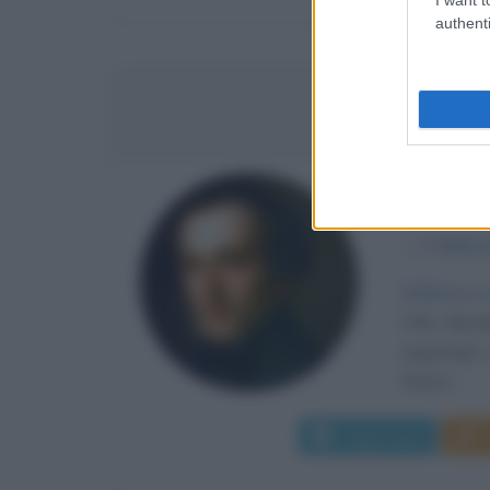
authenti
FELIX 
COMPOS
α
3 febbra
Cultura e 
Felix Mend
augurargli
l'intero...
Leggi di più