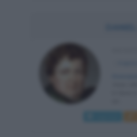
DANIEL
POLITIC
α
6 agost
Emancipazi
House, nell
la laurea i
per...
Leggi di più