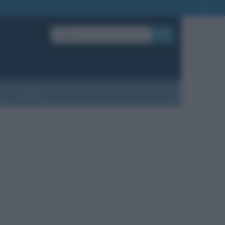
OK
?
Contatti