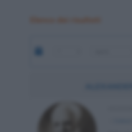
Elenco dei risultati
ALEXANDE
INVENTO
α
3 marzo