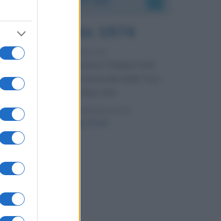
7 agosto 1974
52 ANNI FA
Camminando su una fune, Philippe Petit
compie la sua celebre traversata delle Twin
Towers a New York.
LEGGI LA BIOGRAFIA
Philippe Petit