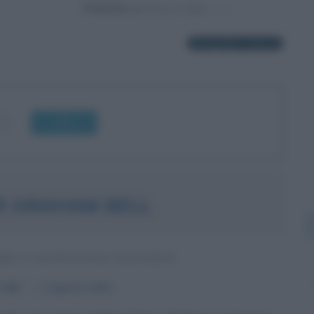
Powered by
8 biografie in elenco
OK
R GRAHAM BELL
RE E SCIENZIATO SCOZZESE
1847
ω
2 agosto
1922