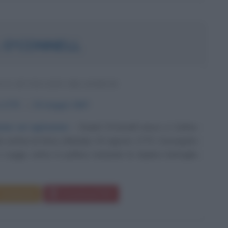
 O'CONNELL
O E AVVOCATO IRLANDESE
o
1775
ω
15 maggio
1847
oni ed agitazioni
Daniel O'Connell nasce a Carhen
a contea di Kerry (Irlanda), il 6 agosto 1775. Conseguita
n Legge, entra in politica iniziando la duplice battaglia
Commenta
Download PDF