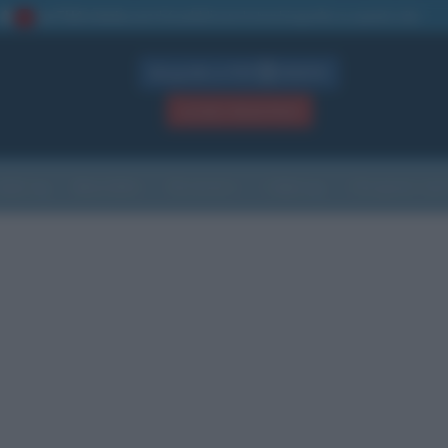
La TUA storia
: perché pubblicare la tua biografia su questo sito
1
Biografie in PDF
GRATIS
ACCEDI / REGISTRATI
Indice
Newsletter
Ricorrenze
Cultura
Che giorno sarà