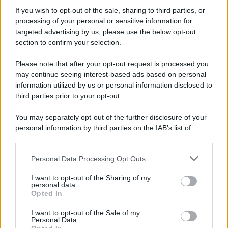
If you wish to opt-out of the sale, sharing to third parties, or
81 ANNI FA
processing of your personal or sensitive information for
Durante la Seconda guerra mondiale avviene uno dei
targeted advertising by us, please use the below opt-out
più tristi episodi che la storia ricordi: il
section to confirm your selection.
bombardamento atomico di Hiroshima.
Please note that after your opt-out request is processed you
LEGGI L'ARTICOLO
may continue seeing interest-based ads based on personal
Il bombardamento atomico di Hiroshima e
information utilized by us or personal information disclosed to
Nagasaki
third parties prior to your opt-out.
You may separately opt-out of the further disclosure of your
personal information by third parties on the IAB’s list of
downstream participants.
Personal Data Processing Opt Outs
This information may also be disclosed by us to third parties
on the IAB’s List of Downstream Participants that may further
I want to opt-out of the Sharing of my
disclose it to other third parties.
personal data.
Opted In
Please note that this website/app uses one or more Google
RICEVI GLI AGGIORNAMENTI
services and may gather and store information including but
I want to opt-out of the Sale of my
Personal Data.
not limited to your visit or usage behaviour. You may click to