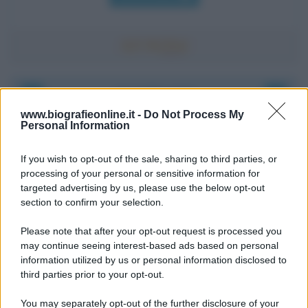
Accadde oggi
www.biografieonline.it -
Do Not Process My
Personal Information
8 agosto 1956
If you wish to opt-out of the sale, sharing to third parties, or
70 ANNI FA
processing of your personal or sensitive information for
Nella miniera di carbone di Marcinelle, in Belgio,
targeted advertising by us, please use the below opt-out
avviene un disastro nel quale perdono la vita
section to confirm your selection.
centinaia di lavoratori, la maggior parte dei quali
Please note that after your opt-out request is processed you
italiani.
may continue seeing interest-based ads based on personal
LEGGI L'ARTICOLO
information utilized by us or personal information disclosed to
Il disastro di Marcinelle
third parties prior to your opt-out.
You may separately opt-out of the further disclosure of your