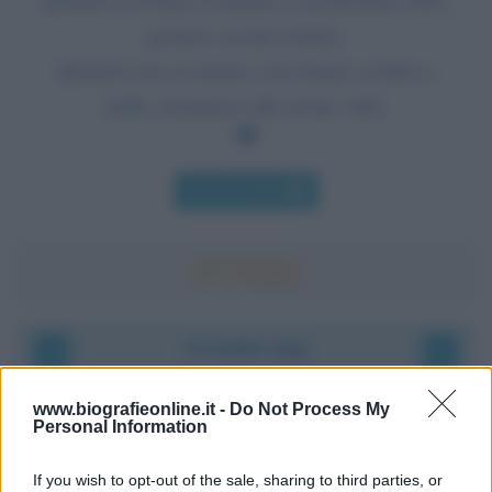
persino i nostri crimini.
Quando non ci amano, non danno credito a
nulla, nemmeno alle nostre virtù.
Chi l'ha detto
Accadde oggi
9 agosto 1945
www.biografieonline.it -
Do Not Process My
Personal Information
81 ANNI FA
If you wish to opt-out of the sale, sharing to third parties, or
Dopo l'attacco alla città giapponese di Hiroshima