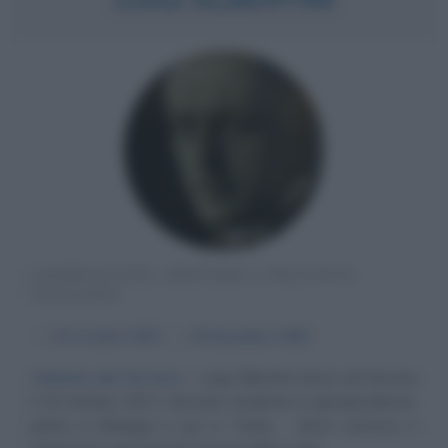
GIORNALISTA, EDITORE E POLITICO
ITALIANO
α
19 ottobre
1871
ω
29 dicembre
1941
Colonna del Corriere
Luigi Albertini nasce ad Ancona
il 19 ottobre 1871. Giovane studente in giurisprudenza,
prima a Bologna e poi a Torino - dove conosce e