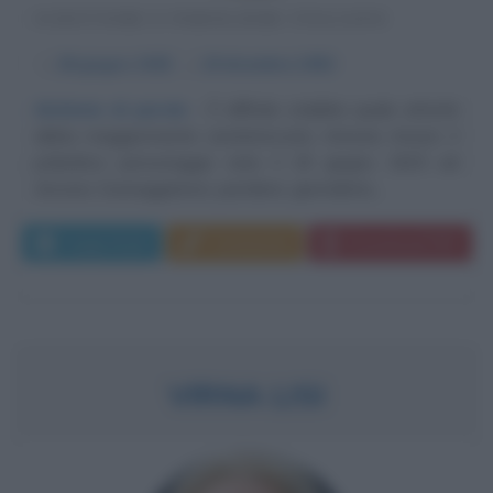
SCRITTORE E PAROLIERE ITALIANO
α
28 giugno
1925
ω
18 dicembre
1992
Alchimie di parole
È difficile stabilire quale attività
abbia maggiormente caratterizzato Antonio Amurri, il
poliedrico personaggio nato il 28 giugno 1925 ad
Ancona. Sceneggiatore, paroliere, giornalista,...
Leggi di più
Commenta
Download PDF
VIRNA LISI