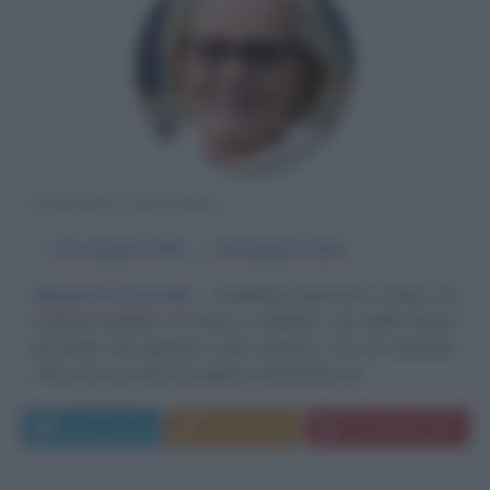
ATTRICE ITALIANA
α
8 novembre
1936
ω
18 dicembre
2014
Maturità artistiche
Quand'era giovane è stata, ad
unanime giudizio di critica e pubblico, una delle donne
più belle mai apparse sullo schermo. Con la maturità,
Virna Lisi non solo ha saputo mantenere un...
Leggi di più
Commenta
Download PDF