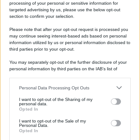
processing of your personal or sensitive information for
avvenuto tre giorni prima, gli Stati Uniti sganciano
targeted advertising by us, please use the below opt-out
un'altra bomba atomica radendo al suolo la città di
section to confirm your selection.
Nagasaki.
Please note that after your opt-out request is processed you
LEGGI L'ARTICOLO
may continue seeing interest-based ads based on personal
Il bombardamento atomico di Hiroshima e
information utilized by us or personal information disclosed to
Nagasaki
third parties prior to your opt-out.
You may separately opt-out of the further disclosure of your
personal information by third parties on the IAB’s list of
downstream participants.
Personal Data Processing Opt Outs
This information may also be disclosed by us to third parties
on the IAB’s List of Downstream Participants that may further
I want to opt-out of the Sharing of my
disclose it to other third parties.
personal data.
Opted In
Please note that this website/app uses one or more Google
RICEVI GLI AGGIORNAMENTI
services and may gather and store information including but
I want to opt-out of the Sale of my
Personal Data.
not limited to your visit or usage behaviour. You may click to
Opted In
grant or deny consent to Google and its third-party tags to
Inserisci la tua migliore e-mail
use your data for below specified purposes in below Google