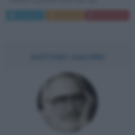
frequenta Luigi Einaudi, Saverio Nitti, Luigi...
Leggi di più
Commenta
Download PDF
ANTONIO AMURRI