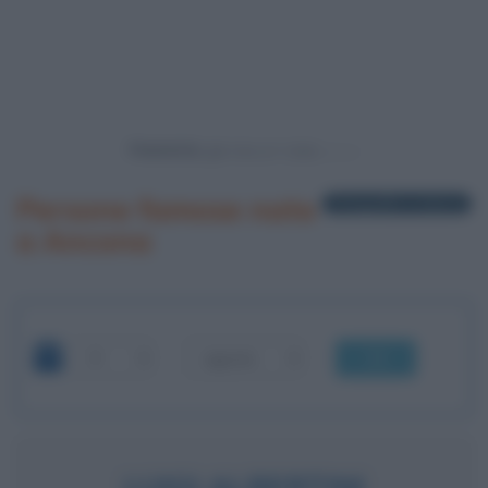
Powered by
Persone famose nate
3 biografie in elenco
a Ancona
OK
LUIGI ALBERTINI