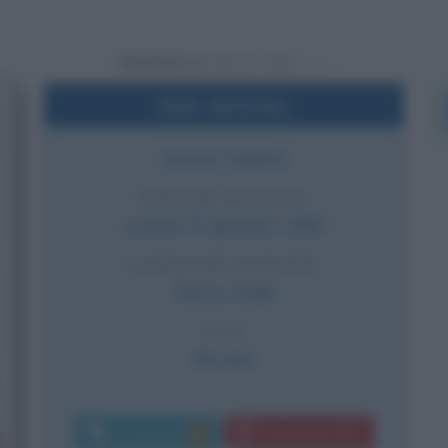
Powered by
Dati sintetici
Attrice italiana
DATA DI NASCITA
Lunedì
15 gennaio
1962
LUOGO DI NASCITA
Roma
,
Italia
ETÀ
64 anni
Commenti:
Download PDF
5