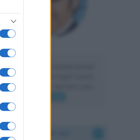
Maria
DA:
Caro Liorni perché quando presenti
l'eredità urli sempre troppo? non ho
mai sentito Mike o altri bravi come
lui gridare
Leggi di più
Accadde oggi