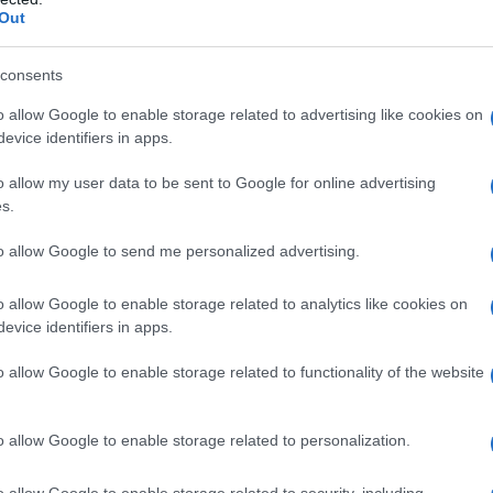
bini che diventerà il regista in
Out
no al 1993. Gli esordi avvengono dopo
consents
er"; subito dopo accetta una parte più
o allow Google to enable storage related to advertising like cookies on
Lucchetti "Domani accadrà" del 1988.
evice identifiers in apps.
sionale la porta a collaborare ad altri
o allow my user data to be sent to Google for online advertising
s.
nge" del 1990 in cui ha un ruolo da
to allow Google to send me personalized advertising.
era" del 1993.
o allow Google to enable storage related to analytics like cookies on
evice identifiers in apps.
ante però lo costruisce con Sergio
o allow Google to enable storage related to functionality of the website
pe Piccioni. Con il marito esordisce
testo teatrale in cui aveva recitato
o allow Google to enable storage related to personalization.
à vincere il David di
Donatello
per la
o allow Google to enable storage related to security, including