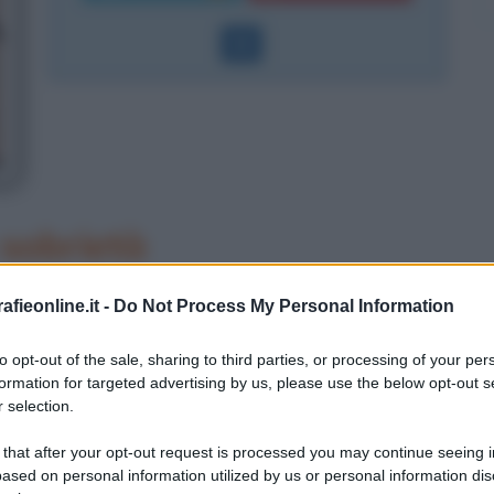
sobrietà
ante e sofisticata. La sua vita
fieonline.it -
Do Not Process My Personal Information
ciuta attraverso un lavoro attento e
to opt-out of the sale, sharing to third parties, or processing of your per
he se il suo talento è dirompente e
formation for targeted advertising by us, please use the below opt-out s
 selection.
 tutta l'attenzione del pubblico.
 that after your opt-out request is processed you may continue seeing i
gennaio 1962 e già quando studia al
ased on personal information utilized by us or personal information dis