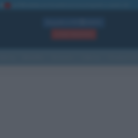
La TUA storia
: perché pubblicare la tua biografia su questo sito
1
Biografie in PDF
GRATIS
ACCEDI / REGISTRATI
Indice
Newsletter
Ricorrenze
Cultura
Che giorno sarà