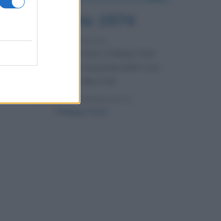
7 agosto 1974
52 ANNI FA
Camminando su una fune, Philippe Petit
compie la sua celebre traversata delle Twin
Towers a New York.
LEGGI LA BIOGRAFIA
Philippe Petit