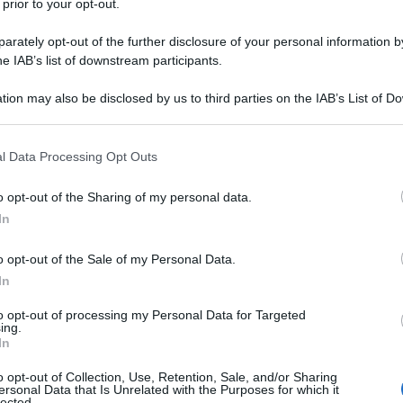
 prior to your opt-out.
oma decide di studiare anche
rately opt-out of the further disclosure of your personal information by
he IAB’s list of downstream participants.
tion may also be disclosed by us to third parties on the IAB’s List of 
Accademia Nazionale d'Arte Drammatica
 that may further disclose it to other third parties.
teatro, cinema, in cui ottiene il maggior
 that this website/app uses one or more Google services and may gath
l Data Processing Opt Outs
including but not limited to your visit or usage behaviour. You may click 
co, e le fiction televisive come
 to Google and its third-party tags to use your data for below specifi
o opt-out of the Sharing of my personal data.
ogle consent section.
 mie" del 2008 a cui partecipa per
In
i viene trasmessa la serie tv.
o opt-out of the Sale of my Personal Data.
In
uoi successi teatrali che non sono
to opt-out of processing my Personal Data for Targeted
ing.
ato non solo la gavetta, ma anche la
In
tile recitativo. Durante gli anni
o opt-out of Collection, Use, Retention, Sale, and/or Sharing
ersonal Data that Is Unrelated with the Purposes for which it
lected.