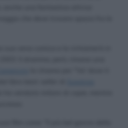
 anche una fantastica attrice
aggio che deve trovare spazio fra le
 sua vena comica e la richiamerà in
 2003. Il dramma, però, rimane una
Comencini
la chiama per "Va' dove ti
al libro best-seller di
Susanna
o ha venduto milioni di copie, mentre
uccesso.
uoi film come: "Il più bel giorno della