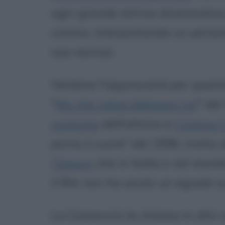
ogni grande attrice drammatica,
comica, interpretando un person
sue nevrosi.
Verdone l'apprezzerà per questa
"
Ma che colpa abbiamo noi
" del
costante
dell'attrice e
Cristina 
porta il cuore" del 1996, tratto d
Tamaro
che in Italia e nel mond
il film non ha avuto un eguale s
La Comencini la chiama in altri s