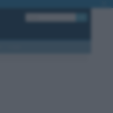
OK
?
Contatti