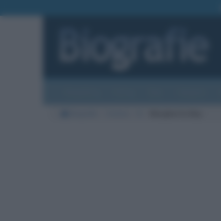
Biografie
Foto
Temi
Categorie
Biografie
Cinema
B
Margherita Buy