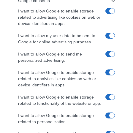
Google consents
I want to allow Google to enable storage
related to advertising like cookies on web or
device identifiers in apps.
I want to allow my user data to be sent to
Google for online advertising purposes.
I want to allow Google to send me
personalized advertising.
I want to allow Google to enable storage
related to analytics like cookies on web or
Biografie
Approfondimenti
device identifiers in apps.
Biografie di oggi
Mappa del sito
Biografie più visitate
Ricorrenze
I want to allow Google to enable storage
Indice dei nomi
Onomastico
related to functionality of the website or app.
Foto di personaggi famosi
Che giorno era?
Categorie
Che giorno sarà?
I want to allow Google to enable storage
Temi
Cultura
related to personalization.
Servizi