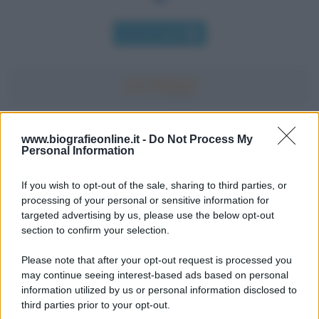
Chi l'ha detto
Accadde oggi
www.biografieonline.it -
Do Not Process My
Personal Information
7 agosto 1974
If you wish to opt-out of the sale, sharing to third parties, or
processing of your personal or sensitive information for
52 ANNI FA
targeted advertising by us, please use the below opt-out
Camminando su una fune, Philippe Petit compie la
section to confirm your selection.
sua celebre traversata delle Twin Towers a New
Please note that after your opt-out request is processed you
York.
may continue seeing interest-based ads based on personal
LEGGI LA BIOGRAFIA
information utilized by us or personal information disclosed to
Philippe Petit
third parties prior to your opt-out.