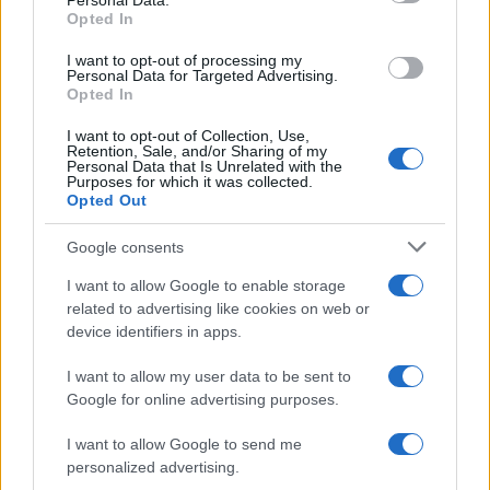
Personal Data.
not limited to your visit or usage behaviour. You may click to
Opted In
grant or deny consent to Google and its third-party tags to
Inserisci la tua migliore e-mail
use your data for below specified purposes in below Google
I want to opt-out of processing my
consent section.
Personal Data for Targeted Advertising.
E-mail
Opted In
OK
I want to opt-out of Collection, Use,
Retention, Sale, and/or Sharing of my
Personal Data that Is Unrelated with the
Purposes for which it was collected.
Opted Out
Google consents
I want to allow Google to enable storage
related to advertising like cookies on web or
device identifiers in apps.
I want to allow my user data to be sent to
Google for online advertising purposes.
I want to allow Google to send me
personalized advertising.