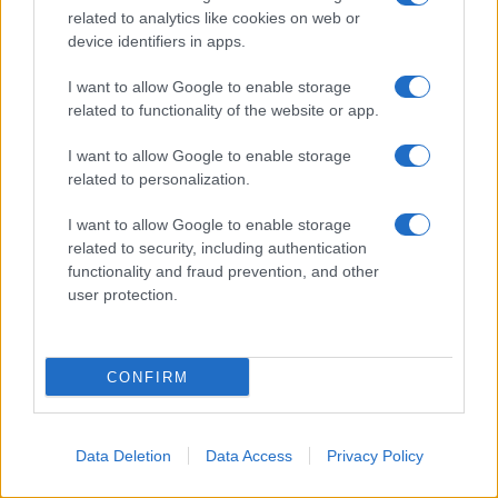
related to analytics like cookies on web or
device identifiers in apps.
Persone famose nate nel 1997
25 biografie
I want to allow Google to enable storage
related to functionality of the website or app.
I want to allow Google to enable storage
related to personalization.
Informazioni
I want to allow Google to enable storage
related to security, including authentication
functionality and fraud prevention, and other
Ci impegniamo costantemente per la precisione e la
user protection.
correttezza delle informazioni.
Se riscontri qualcosa di errato o mancante,
scrivici
.
Per citare o ripubblicare questo testo
CONFIRM
LICENZA
Creative Commons 2.5
Data Deletion
Data Access
Privacy Policy
TITOLO DELL'ARTICOLO
Ana Mena, biografia