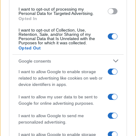
use your data for below specified purposes in below Google
I want to opt-out of processing my
consent section.
Personal Data for Targeted Advertising.
Opted In
I want to opt-out of Collection, Use,
Retention, Sale, and/or Sharing of my
Personal Data that Is Unrelated with the
Purposes for which it was collected.
Opted Out
Google consents
I want to allow Google to enable storage
related to advertising like cookies on web or
device identifiers in apps.
Chi l'ha detto?
I want to allow my user data to be sent to
Google for online advertising purposes.
I want to allow Google to send me
È divertente combattere, ti dà qualcosa da fare,
personalized advertising.
mitiga la noia.
I want to allow Google to enable storage