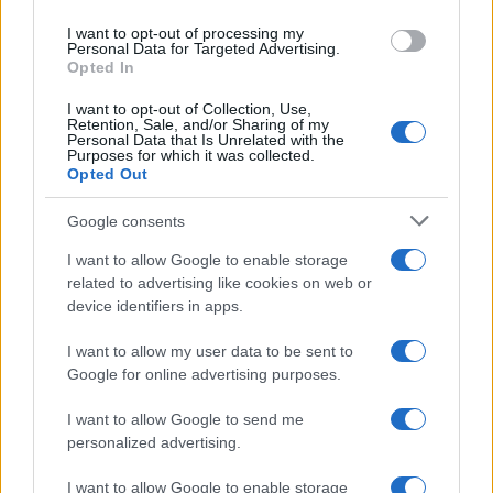
use your data for below specified purposes in below Google
I want to opt-out of processing my
consent section.
Personal Data for Targeted Advertising.
Da:
Giuseppe Muzj
Opted In
I want to opt-out of Collection, Use,
Retention, Sale, and/or Sharing of my
Personal Data that Is Unrelated with the
Purposes for which it was collected.
Opted Out
Commenti Facebook
Google consents
I want to allow Google to enable storage
related to advertising like cookies on web or
device identifiers in apps.
I want to allow my user data to be sent to
Google for online advertising purposes.
I want to allow Google to send me
Argomenti e biografie correlate
personalized advertising.
Jeff Bezos
Giorgio Napolitano
Economia
Moda
I want to allow Google to enable storage