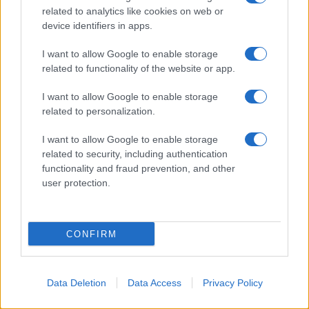
related to analytics like cookies on web or
device identifiers in apps.
I want to allow Google to enable storage
related to functionality of the website or app.
I want to allow Google to enable storage
Commenti Facebook
related to personalization.
I want to allow Google to enable storage
related to security, including authentication
functionality and fraud prevention, and other
user protection.
CONFIRM
Argomenti e biografie correlate
Federico Fellini
Vittorio De Sica
Margherita Buy
Data Deletion
Data Access
Privacy Policy
Gabriele Salvatores
Claudio Bisio
Silvio Orlando
Diego Abatantuono
Carlo Verdone
Giuseppe Tornatore