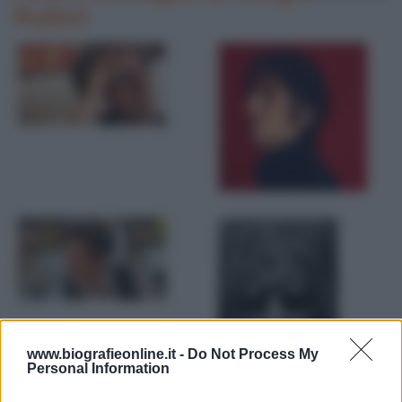
Rubini
www.biografieonline.it -
Do Not Process My
Personal Information