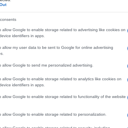
Out
consents
alcuni autentici campioni quali Paulo
o allow Google to enable storage related to advertising like cookies on
evice identifiers in apps.
 Bartolomei, Roberto Pruzzo: in
o allow my user data to be sent to Google for online advertising
i maestri di sempre: il Barone Nils
s.
to allow Google to send me personalized advertising.
o allow Google to enable storage related to analytics like cookies on
 uno scudetto (1983, atteso da
evice identifiers in apps.
 della Coppa Italia (1980, 1981, 1984,
o allow Google to enable storage related to functionality of the website
o allow Google to enable storage related to personalization.
ù amari nella finale della Coppa dei
o allow Google to enable storage related to security, including