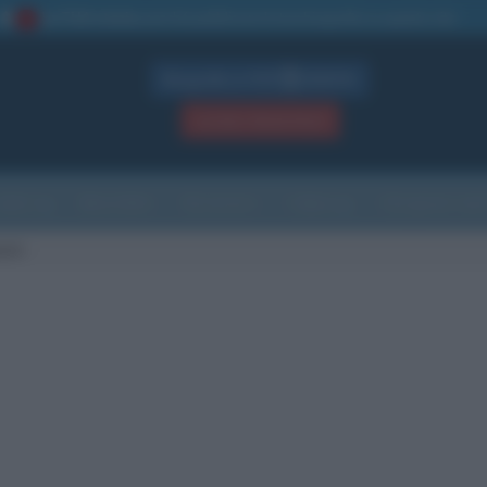
La TUA storia
: perché pubblicare la tua biografia su questo sito
1
Biografie in PDF
GRATIS
ACCEDI / REGISTRATI
Indice
Newsletter
Ricorrenze
Cultura
Che giorno sarà
otti