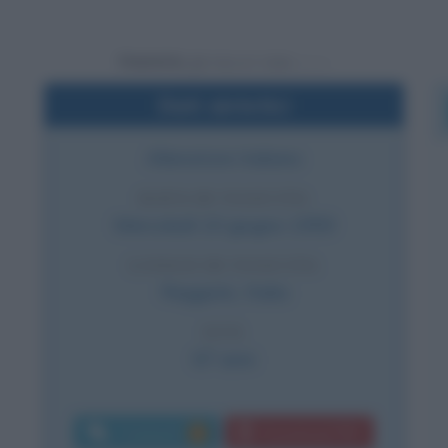
Powered by
Dati sintetici
Allenatore italiano
DATA DI NASCITA
Mercoledì
10 giugno
1959
LUOGO DI NASCITA
Reggiolo
,
Italia
ETÀ
67 anni
Commenti:
Download PDF
1