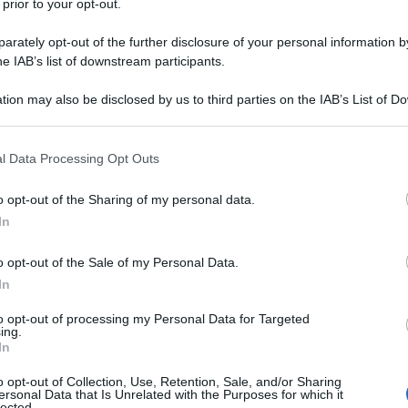
 prior to your opt-out.
rately opt-out of the further disclosure of your personal information by
o (RE) il 10 giugno 1959. Vive
he IAB’s list of downstream participants.
miglia che vive grazie al lavoro
tion may also be disclosed by us to third parties on the IAB’s List of 
 that may further disclose it to other third parties.
quenta l'Istituto Tecnico prima a
 that this website/app uses one or more Google services and may gath
gido collegio dei
sales
iani. Conseguirà
l Data Processing Opt Outs
including but not limited to your visit or usage behaviour. You may click 
 to Google and its third-party tags to use your data for below specifi
ronico.
o opt-out of the Sharing of my personal data.
ogle consent section.
In
alcistiche
o opt-out of the Sale of my Personal Data.
In
 importanti avvengono con le
to opt-out of processing my Personal Data for Targeted
in prima squadra poco più che 18enne
ing.
In
adra è promossa in serie B. Pochi mesi
o opt-out of Collection, Use, Retention, Sale, and/or Sharing
ersonal Data that Is Unrelated with the Purposes for which it
a in uno dei più importanti club
lected.