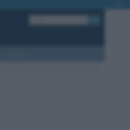
OK
?
Contatti