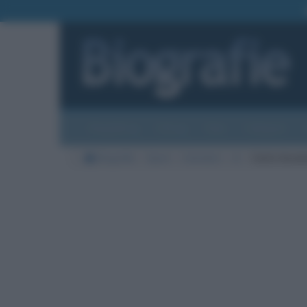
Biografie
Foto
Temi
Categorie
Biografie
Sport
Calciatori
A
Carlo Ancel