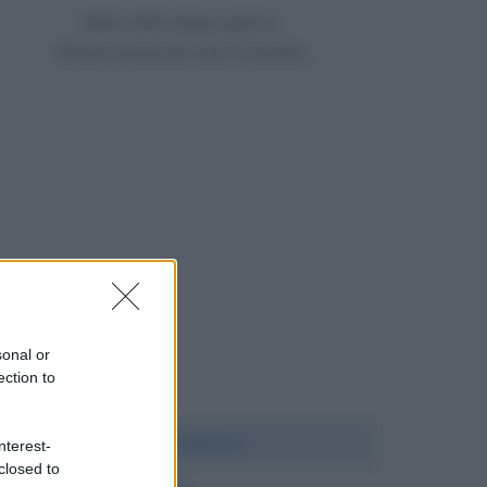
Nato nello stesso giorno
38 anni prima di Carlo Ancelotti
sonal or
ection to
Chi l'ha detto?
nterest-
closed to