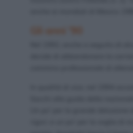
anche ai mondiali di Mexico 1986
Gli anni '90
Nel 1992, anche a seguito di alcu
decide di abbandonare la carriera
cammino professionale di allena
In qualità di vice, nel 1994 acc
Sacchi alla guida della nazionale
Un po' per la grande delusione d
rigori, e un po' per la voglia di i