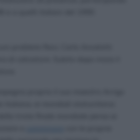
 e a quelli italiani del 1990.
ni problemi fisici, Carlo Ancelotti
 di calciatore. Subito dopo inizia il
tore.
ompagna proprio il suo maestro Arrigo
 italiana, ai mondiali statunitensi.
ella triste finale mondiale persa ai
niziare a
camminare
con le proprie