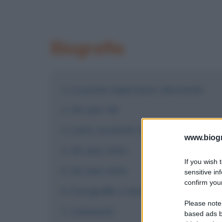
Biografia
Le prime esperienze calcistiche
Gli anni '90
Carlo Ancelotti negli anni 2000
www.biogra
Gli anni 2010
If you wish 
Gli anni 2020
sensitive in
confirm your
Fotografie e immagini
Please note
Commenti
based ads b