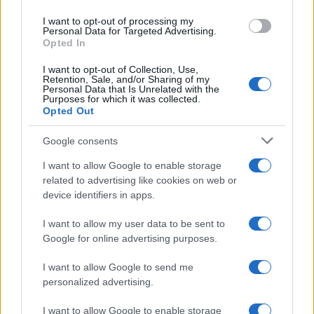
use your data for below specified purposes in below Google
I want to opt-out of processing my
consent section.
Personal Data for Targeted Advertising.
Opted In
I want to opt-out of Collection, Use,
Retention, Sale, and/or Sharing of my
Personal Data that Is Unrelated with the
Purposes for which it was collected.
Chi l'ha detto?
Opted Out
Google consents
Come il ferro in disuso arrugginisce, così
I want to allow Google to enable storage
l'inazione sciupa l'intelletto.
related to advertising like cookies on web or
device identifiers in apps.
I want to allow my user data to be sent to
Chi l'ha detto
Google for online advertising purposes.
I want to allow Google to send me
personalized advertising.
I want to allow Google to enable storage