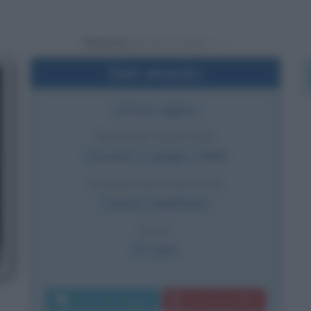
Powered by
Dati sintetici
Attore inglese
DATA DI NASCITA
Giovedì
11 giugno
1959
LUOGO DI NASCITA
Oxford
,
Inghilterra
ETÀ
67 anni
Invia messaggio
Download PDF