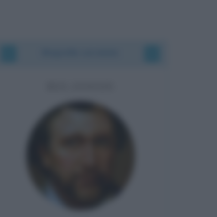
Biografie correlate
BEN JONSON