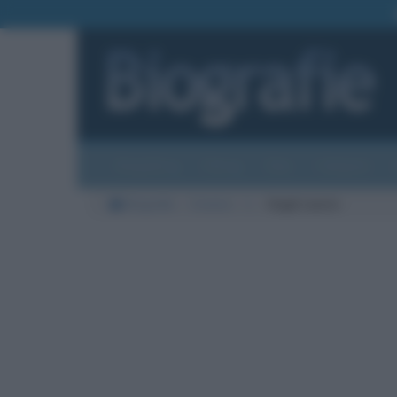
Biografie
Foto
Temi
Categorie
Biografie
Cinema
L
Hugh Laurie