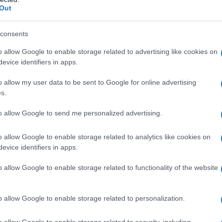
iniziano una relazione, destinata
Out
 di breve tempo.
consents
o allow Google to enable storage related to advertising like cookies on
, a presentare a Laurie, Stephen Fry,
evice identifiers in apps.
ore e co-protagonista della maggior
o allow my user data to be sent to Google for online advertising
s.
entato presidente dei "Footlights" nel
to allow Google to send me personalized advertising.
 Hugh vince grazie a "The cellar
so, il Perrier Award assegnato al
o allow Google to enable storage related to analytics like cookies on
evice identifiers in apps.
pièce, scritta da
Hugh Laurie
con
o allow Google to enable storage related to functionality of the website
tre a loro due e alla Thompson, anche
ny Slattery.
o allow Google to enable storage related to personalization.
o allow Google to enable storage related to security, including