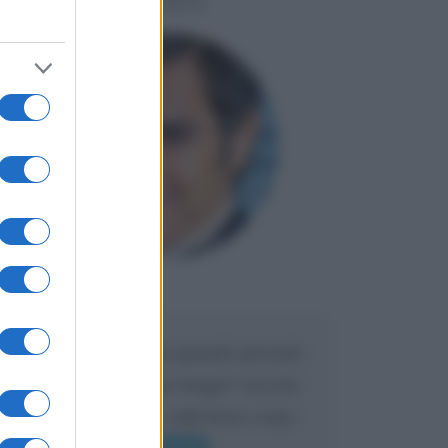
LIORNI
Maria
DA:
Caro Liorni perché quando presenti
l'eredità urli sempre troppo? non ho
mai sentito Mike o altri bravi come
lui gridare