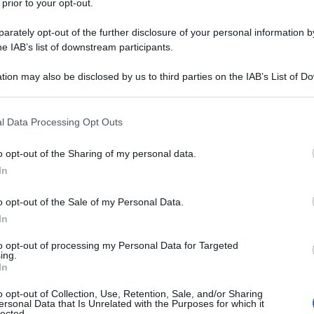
 prior to your opt-out.
rately opt-out of the further disclosure of your personal information by
ell'università segue le orme del padre,
he IAB’s list of downstream participants.
nottiere: vince i campionati britannici
tion may also be disclosed by us to third parties on the IAB’s List of 
 that may further disclose it to other third parties.
so anno partecipa ai Campionati
 that this website/app uses one or more Google services and may gath
l Data Processing Opt Outs
tanza del Britain Youth Team. Nel
including but not limited to your visit or usage behaviour. You may click 
 to Google and its third-party tags to use your data for below specifi
o opt-out of the Sharing of my personal data.
ts con il suo partner J.S. Palmer nel
ogle consent section.
In
ito, ha modo di prendere parte alla
o opt-out of the Sale of my Personal Data.
 e Cambridge, conquistando un Blue.
In
bbandonare l'attività sportiva dopo
to opt-out of processing my Personal Data for Targeted
ing.
; decide, quindi, di entrare nei
In
compagnia teatrale di cui fa parte
o opt-out of Collection, Use, Retention, Sale, and/or Sharing
ersonal Data that Is Unrelated with the Purposes for which it
lected.