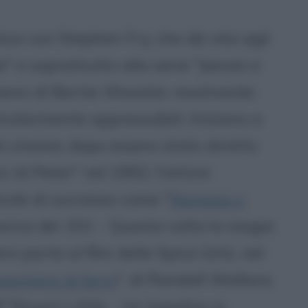
izio con Stephen Fry, che dà vita agli
e" e soprattutto alla serie "Jeeves e
 panni di Bertie Wooster, mostrando
icolarmente apprezzabili. Iniziano a
 cinema: dopo essere stato diretto
ci di Peter" nel 1992, l'attore
icole di successo come "
Ragione e
carica dei 101 - Questa volta la magia
e parte al film delle Spice Girls, nel
aschera di ferro
", di Randall Wallace,
"Stuart Little - Un topolino in