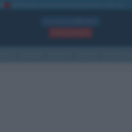
La TUA storia
: perché pubblicare la tua biografia su questo sito
1
Biografie in PDF
GRATIS
ACCEDI / REGISTRATI
Indice
Newsletter
Ricorrenze
Cultura
Che giorno sarà