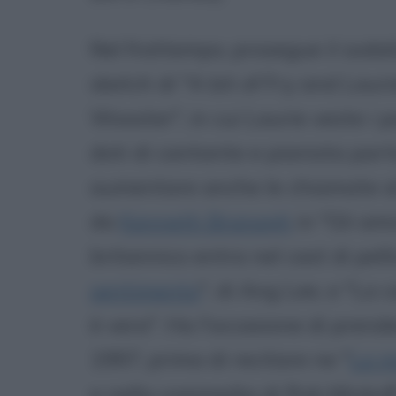
Nel frattempo, prosegue il sodal
sketch di "A bit of Fry and Lauri
Wooster", in cui Laurie veste i
doti di cantante e pianista part
aumentare anche le chiamate al
da
Kenneth Branagh
in "Gli ami
britannico entra nel cast di pell
sentimento
", di Ang Lee, e "La 
è vera". Ha l'occasione di prender
1997, prima di recitare ne "
La m
e nella commedia di Rob Minkoff 