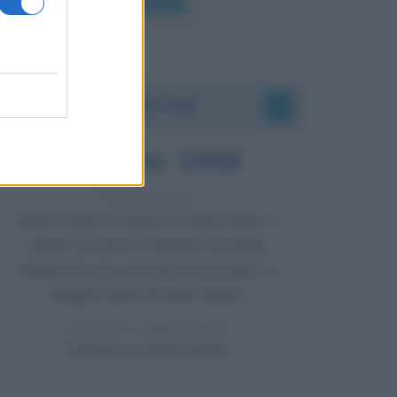
Leggi di più
Accadde oggi
8 agosto 1956
70 ANNI FA
Nella miniera di carbone di Marcinelle, in
Belgio, avviene un disastro nel quale
perdono la vita centinaia di lavoratori, la
maggior parte dei quali italiani.
LEGGI L'ARTICOLO
Il disastro di Marcinelle