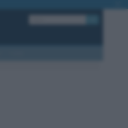
OK
?
Contatti