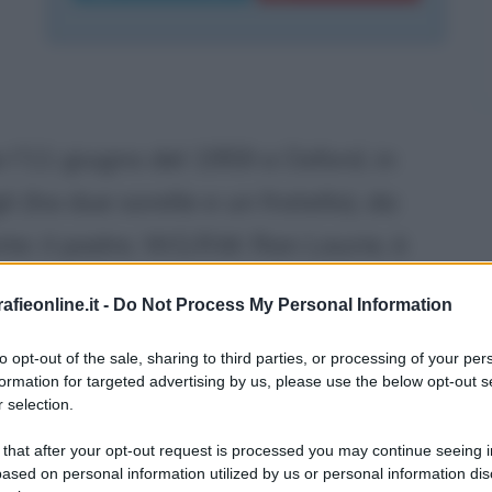
l'11 giugno del 1959 a Oxford, in
li (ha due sorelle e un fratello), da
e: il padre, W.G.R.M. Ran Laurie, è
canottaggio, vincitore della medaglia
fieonline.it -
Do Not Process My Personal Information
8. Cresciuto nella città natale
to opt-out of the sale, sharing to third parties, or processing of your per
riana, frequenta la Dragon School
formation for targeted advertising by us, please use the below opt-out s
 selection.
ge e, quindi, al Selwyn College di
 that after your opt-out request is processed you may continue seeing i
Class Honours degree alla facoltà di
ased on personal information utilized by us or personal information dis