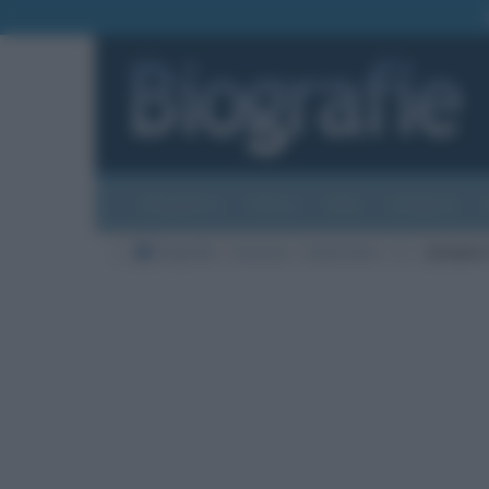
Biografie
Foto
Temi
Categorie
Biografie
Scienze
Esploratori
C
Jacques