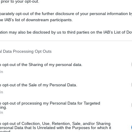
 prior to your opt-out.
l'11 giugno 1910 a Saint-Andre-de-
rately opt-out of the further disclosure of your personal information by
he IAB’s list of downstream participants.
Figlio di un avvocato che viaggiava
tion may also be disclosed by us to third parties on the IAB’s List of 
ccolo l'abitudine di girare per il
 that may further disclose it to other third parties.
demia navale, con il preciso scopo di
 that this website/app uses one or more Google services and may gath
l Data Processing Opt Outs
including but not limited to your visit or usage behaviour. You may click 
na. Fu un brutto incidente d'auto,
 to Google and its third-party tags to use your data for below specifi
o opt-out of the Sharing of my personal data.
ogle consent section.
nò completamente la sua vita. Per
In
 spinto dai medici al nuoto. L'utilizzo di
o opt-out of the Sale of my Personal Data.
In
one gli permise di scoprire le
to opt-out of processing my Personal Data for Targeted
so battezzerà "il mondo del silenzio".
ing.
In
ecipò alla resistenza coinvolto nello
o opt-out of Collection, Use, Retention, Sale, and/or Sharing
ersonal Data that Is Unrelated with the Purposes for which it
one d'Onore
attribuitagli dal generale
lected.