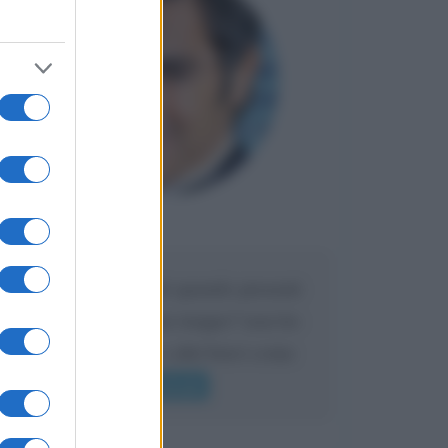
Maria
DA:
Caro Liorni perché quando presenti
l'eredità urli sempre troppo? non ho
mai sentito Mike o altri bravi come
lui gridare
Leggi di più