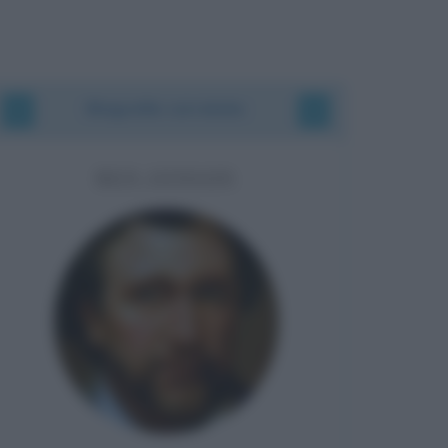
Biografie correlate
BEN JONSON