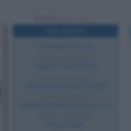
Powered by
Dati sintetici
Oceanografo francese
DATA DI NASCITA
Sabato
11 giugno
1910
LUOGO DI NASCITA
Saint-André-de-Cubzac
,
Francia
DATA DI MORTE
Mercoledì
25 giugno
1997
(a 87 anni)
LUOGO DI MORTE
Parigi
,
Francia