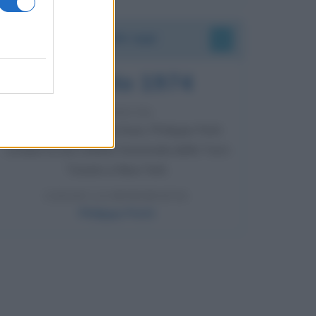
Accadde oggi
7 agosto 1974
52 ANNI FA
Camminando su una fune, Philippe Petit
compie la sua celebre traversata delle Twin
Towers a New York.
LEGGI LA BIOGRAFIA
Philippe Petit