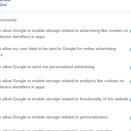
Out
consents
la guerra, esattamente nel 1942, che
o allow Google to enable storage related to advertising like cookies on
evice identifiers in apps.
con l'ingegner Emile Gagnan il
o allow my user data to be sent to Google for online advertising
one subacquea
(Aqua-lung). Una
s.
onato il modo di scendere sott'acqua
to allow Google to send me personalized advertising.
stanzialmente immutata.
o allow Google to enable storage related to analytics like cookies on
evice identifiers in apps.
inuava a coltivare la sua passione
o allow Google to enable storage related to functionality of the website
 una delle prime cineprese
40 ci fu la svolta della sua vita: il
o allow Google to enable storage related to personalization.
 mise a disposizione un dragamine
o allow Google to enable storage related to security, including