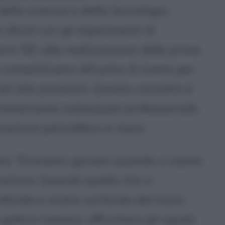
ella scienza e della tecnologia
 sfociò con gli esperimenti di
anni '60, alla realizzazione delle prime
 consentivano all'uomo di vivere per
ad alte pressioni. Questo concetto è
l'immersione subacquea professionale,
azione petrolifera in mare.
ato: "Eravamo giovani quando ci siamo
razione. Quando quello che ci
ofondo e vivere sul fondo del mare,
 galera romana, affrontare gli squali,