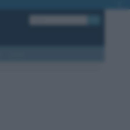
OK
?
Contatti