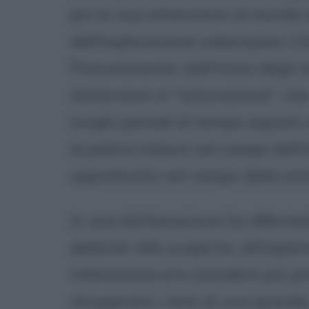
più la sua attenzione al mondo d
dell'esplorazione subacquea. Ciò
Precontinente, dall'inizio degli 
immersioni in "saturazione", che
lunghi periodi di tempo esposti 
la pietra miliare nel campo del
soprattutto nel campo della estr
In una dichiarazione ha afferm
dedicati alla scoperta, all'esplo
interessava era scendere più pr
recuperare i resti di una grande