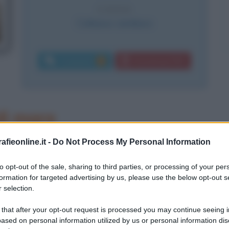
CAUSA
Collasso cardiaco
Commenti:
Download PDF
2
i mare
re, regista ed
esploratore
fieonline.it -
Do Not Process My Personal Information
Jacques Cousteau
è un uomo che si
to opt-out of the sale, sharing to third parties, or processing of your per
formation for targeted advertising by us, please use the below opt-out s
 libertà interiore, avendo sempre
 selection.
i suoi desideri e le sue aspirazioni, a
 that after your opt-out request is processed you may continue seeing i
i difficoltà.
ased on personal information utilized by us or personal information dis