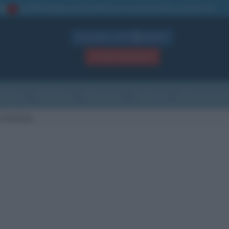
La TUA storia
: perché pubblicare la tua biografia su questo sito
1
Biografie in PDF
GRATIS
ACCEDI / REGISTRATI
Indice
Newsletter
Ricorrenze
Cultura
Che giorno sarà
 Cousteau