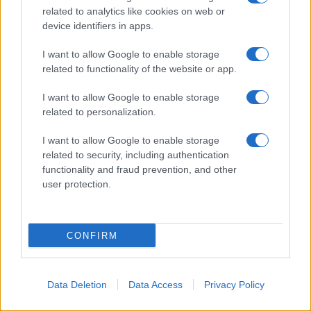
related to analytics like cookies on web or
device identifiers in apps.
I want to allow Google to enable storage
related to functionality of the website or app.
I want to allow Google to enable storage
related to personalization.
I want to allow Google to enable storage
AVIATORE STATUNITENSE
related to security, including authentication
functionality and fraud prevention, and other
α
4 febbraio
1902
ω
26 agosto
1974
user protection.
Eroe dell'aria
Tra i personaggi che hanno avuto un
ruolo da protagonisti nel Novecento accanto a politici,
scienziati, generali, scrittori e artisti di vario genere, un
CONFIRM
posto di tutto rispetto lo merita...
Leggi di più
Commenta
Download PDF
Data Deletion
Data Access
Privacy Policy