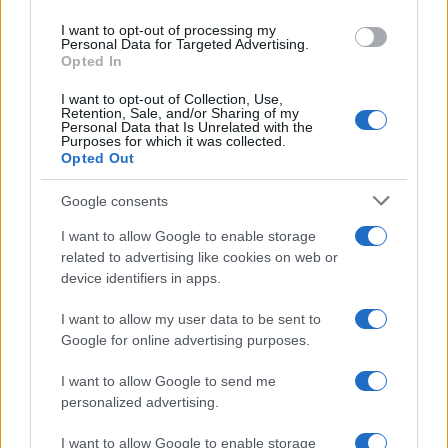
use your data for below specified purposes in below Google
I want to opt-out of processing my
Chi l'ha detto
consent section.
Personal Data for Targeted Advertising.
Opted In
I want to opt-out of Collection, Use,
Retention, Sale, and/or Sharing of my
Personal Data that Is Unrelated with the
Purposes for which it was collected.
Opted Out
Accadde oggi
Google consents
6 agosto 1945
I want to allow Google to enable storage
related to advertising like cookies on web or
device identifiers in apps.
81 ANNI FA
Durante la Seconda guerra mondiale avviene uno dei
I want to allow my user data to be sent to
più tristi episodi che la storia ricordi: il
Google for online advertising purposes.
bombardamento atomico di Hiroshima.
I want to allow Google to send me
LEGGI L'ARTICOLO
personalized advertising.
Il bombardamento atomico di Hiroshima e
Nagasaki
I want to allow Google to enable storage