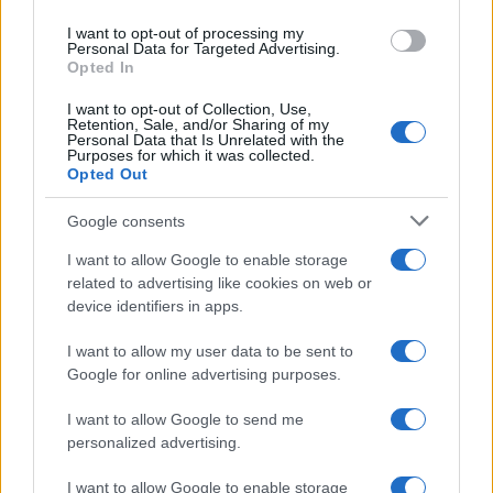
use your data for below specified purposes in below Google
I want to opt-out of processing my
consent section.
Personal Data for Targeted Advertising.
Opted In
I want to opt-out of Collection, Use,
Retention, Sale, and/or Sharing of my
Personal Data that Is Unrelated with the
Purposes for which it was collected.
Opted Out
Google consents
Chi l'ha detto?
I want to allow Google to enable storage
related to advertising like cookies on web or
Il successo è il risultato di perfezione, duro
device identifiers in apps.
lavoro, ciò che si impara dai fallimenti, lealtà, e
I want to allow my user data to be sent to
Google for online advertising purposes.
persistenza.
I want to allow Google to send me
personalized advertising.
Chi l'ha detto
I want to allow Google to enable storage