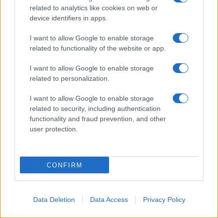
related to analytics like cookies on web or
device identifiers in apps.
I want to allow Google to enable storage
related to functionality of the website or app.
Accadde oggi
I want to allow Google to enable storage
related to personalization.
8 agosto 1956
I want to allow Google to enable storage
related to security, including authentication
70 ANNI FA
functionality and fraud prevention, and other
Nella miniera di carbone di Marcinelle, in Belgio,
user protection.
avviene un disastro nel quale perdono la vita
centinaia di lavoratori, la maggior parte dei quali
italiani.
CONFIRM
LEGGI L'ARTICOLO
Il disastro di Marcinelle
Data Deletion
Data Access
Privacy Policy