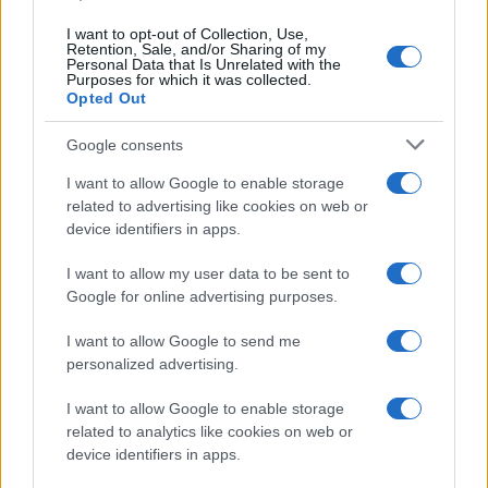
I want to opt-out of Collection, Use,
Retention, Sale, and/or Sharing of my
Personal Data that Is Unrelated with the
Purposes for which it was collected.
Opted Out
Google consents
I want to allow Google to enable storage
related to advertising like cookies on web or
device identifiers in apps.
I want to allow my user data to be sent to
Google for online advertising purposes.
I want to allow Google to send me
personalized advertising.
I want to allow Google to enable storage
related to analytics like cookies on web or
Biografie
Approfondimenti
device identifiers in apps.
Biografie di oggi
Mappa del sito