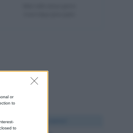
Nato nello stesso giorno
4 anni dopo Janis Joplin
sonal or
ection to
Chi l'ha detto?
nterest-
closed to