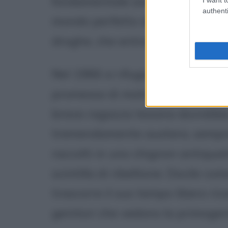
fondamentale aver qualcosa da dir
authenti
mondo perfetto delle idee, però, 
droghe, che entrano a far parte
Nel 1966 si rifugia a Port Arth
promessa di matrimonio naufraga
brava ragazza texana dovrebbe. 
tremendamente austera, sempre v
raccolti in uno chignon antiquat
scintilla di ribellione. Docile co
trascorre il suo tempo libero ri
genitori che vedono la primogeni