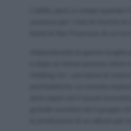
L'idillio, però, si rompe quando
suonava per i club di Austin) le 
band di San Francisco di cui lui
Abbandonate le gonne lunghe pa
e dopo un breve provino viene 
Holding Co.", una band di matri
psichedeliche. La miscela esplos
Janis Joplin ed il sound innovat
grande successo ed il gruppo ott
la produzione di un album per 