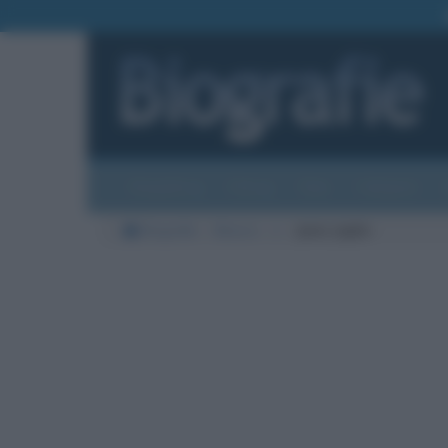
Biografie
Foto
Temi
Categorie
Biografie
Musica
J
Janis Joplin