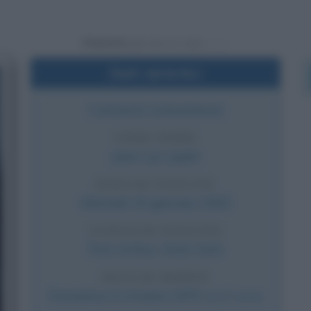
Powered by
Dati sintetici
Cantante statunitense
VERO NOME
Janis Lyn Joplin
DATA DI NASCITA
Martedì
19 gennaio
1943
LUOGO DI NASCITA
Port Arthur
,
Stati Uniti
DATA DI MORTE
Domenica
4 ottobre
1970
(a 27 anni)