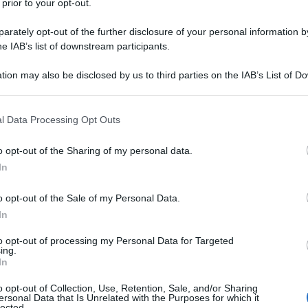
 prior to your opt-out.
in nasce il 19 gennaio 1943 da padre
rately opt-out of the further disclosure of your personal information by
neria e madre casalinga.
he IAB’s list of downstream participants.
tion may also be disclosed by us to third parties on the IAB’s List of 
 ci offrono, invece, il volto inquieto
 that may further disclose it to other third parties.
 sovrappeso e con il volto invaso
 that this website/app uses one or more Google services and may gath
l Data Processing Opt Outs
including but not limited to your visit or usage behaviour. You may click 
n cui la maggiorparte dei ragazzi non
 to Google and its third-party tags to use your data for below specifi
o opt-out of the Sharing of my personal data.
ogle consent section.
In
o opt-out of the Sale of my Personal Data.
tutti. Janis a soli 17 anni lascia
In
ttiva di una vita come moglie e madre
to opt-out of processing my Personal Data for Targeted
ing.
are una cantante.
In
o opt-out of Collection, Use, Retention, Sale, and/or Sharing
ersonal Data that Is Unrelated with the Purposes for which it
ato a rientri in città, Janis si
lected.