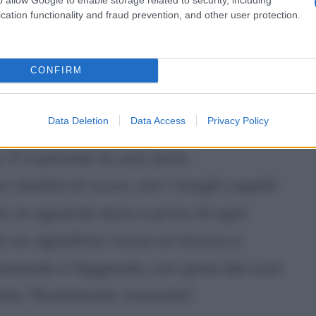
e e dirlo più forte degli altri. Nel
cation functionality and fraud prevention, and other user protection.
Janis incontra anche l'alcool e le
 della sua vita in modo prepotente.
CONFIRM
ur, profondamente ferita da una
Data Deletion
Data Access
Privacy Policy
ta, e cerca di vivere così come ogni
È il periodo di una Janis
estita di scuro, con i lunghi capelli
o, lo sguardo duro e privo di ogni
me un agnellino, trova un lavoro e
camando e leggendo, con gioia dei suoi
ta "finalmente rinsavita".