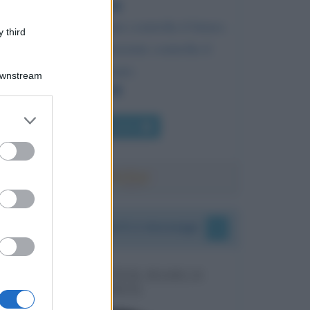
Chi controlla il passato controlla il futuro.
 third
Chi controlla il presente controlla il
passato.
Downstream
er and store
Chi l'ha detto
to grant or
ed purposes
I vostri commenti e messaggi
MESSAGGI PER MARCO
LIORNI