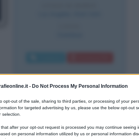
LUOGO DI MORTE
Los Angeles
,
Stati Uniti
CAUSA
Overdose
Commenta
Download PDF
fieonline.it -
Do Not Process My Personal Information
to opt-out of the sale, sharing to third parties, or processing of your per
mostrano una cucciola bionda e
formation for targeted advertising by us, please use the below opt-out s
 selection.
e curata, in qualche modo l'immagine
 that after your opt-out request is processed you may continue seeing i
exana di Port Arthur, la cittadina
ased on personal information utilized by us or personal information dis