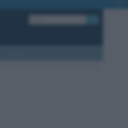
OK
?
Contatti