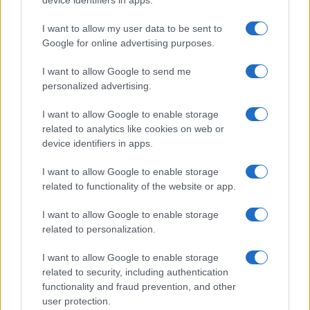
device identifiers in apps.
I want to allow my user data to be sent to
Google for online advertising purposes.
I want to allow Google to send me
personalized advertising.
I want to allow Google to enable storage
related to analytics like cookies on web or
Biografie
Approfondimenti
device identifiers in apps.
Biografie di oggi
Mappa del sito
Biografie più visitate
Ricorrenze
I want to allow Google to enable storage
Indice dei nomi
Onomastico
related to functionality of the website or app.
Foto di personaggi famosi
Che giorno era?
Categorie
Che giorno sarà?
I want to allow Google to enable storage
Temi
Cultura
related to personalization.
Servizi
I want to allow Google to enable storage
Pubblica la tua biografia
related to security, including authentication
functionality and fraud prevention, and other
Privacy Policy
user protection.
Cookie Policy