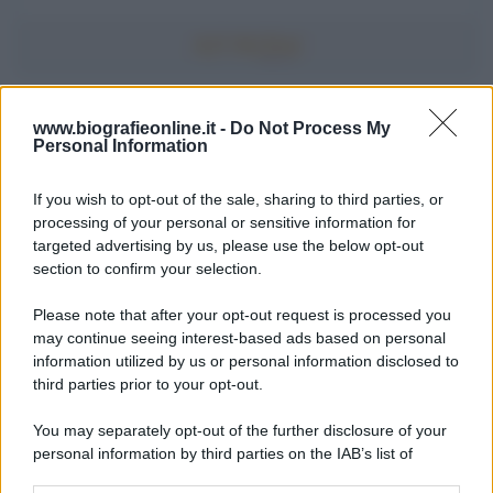
Accadde oggi
www.biografieonline.it -
Do Not Process My
Personal Information
7 agosto 1974
If you wish to opt-out of the sale, sharing to third parties, or
processing of your personal or sensitive information for
52 ANNI FA
targeted advertising by us, please use the below opt-out
Camminando su una fune, Philippe Petit compie la
section to confirm your selection.
sua celebre traversata delle Twin Towers a New
Please note that after your opt-out request is processed you
York.
may continue seeing interest-based ads based on personal
LEGGI LA BIOGRAFIA
information utilized by us or personal information disclosed to
Philippe Petit
third parties prior to your opt-out.
You may separately opt-out of the further disclosure of your
personal information by third parties on the IAB’s list of
downstream participants.