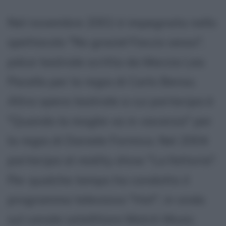
Nel novembre 2001 è impegnata nello
spettacolo "No grazie! Faccio sesso",
pièce teatrale scritta da Marzia Lea
Pacella per la regia di Carlo Benso.
Altra opera teatrale a cui partecipa è
"Quando la moglie va in vacanza" per
la regia di Daniele Formica. Nel 2004
partecipa al reality show "La fattoria".
Per qualche tempo ha condotto il
programma televisivo "Hot", in onda
sul canale satellitare Match Music.