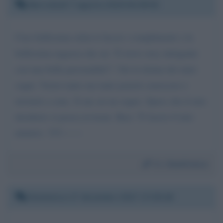
Mercoledì 7 agosto 2019 04:39:02
Ciao bellissima selen ti faccio i complimenti x la
bellissima ragazza che sei. Ti trovo sexy intrigante
con una bella personalità!! ! Sei la donna dei miei
sogni. Vorrei tanto ma tanto poterti conoscere e
invitarti a cene. X me sei un sogno. Spero che il mio
desiderio si possa avverare. Baci. Ti lascio il mio
numero. 333-------
Da:
Gianfranco
Domenica 17 dicembre 2017 17:29:18