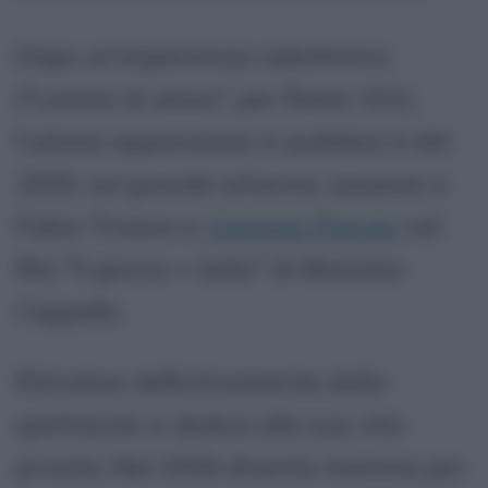
Dopo un'esperienza radiofonica
("Lezioni di sesso", per Radio 101),
l'ultima apparizione in pubblico è del
2005, sul grande schermo, assieme a
Fabio Troiano e
Violante Placido
nel
film "Il giorno + bello" di Massimo
Cappello.
Ritiratasi definitivamente dallo
spettacolo si dedica alla sua vita
privata. Nel 2006 diventa mamma per