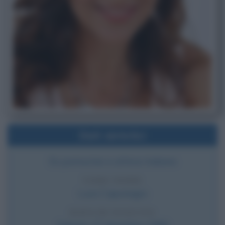
Dati sintetici
Ex pornostar e attrice italiana
VERO NOME
Luce Caponegro
DATA DI NASCITA