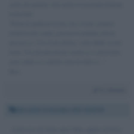
credo che qualche volta anche tu inconsapevolmente
lo hai fatto:
"Prima di giudicare la mia vita o il mio carattere
mettiti le mie scarpe, percorri il cammino che ho
percorso io. Vivi il mio dolore, i miei dubbi, le mie
risate. Vivi gli anni che ho vissuto io e cadi là dove
sono caduto io e rialzati come ho fatto io...".
Baci...
Da:
Antonio
Mercoledì 13 dicembre 2017 16:40:19
..il percorso che fanno quasi Tutte, oppure nel bivio