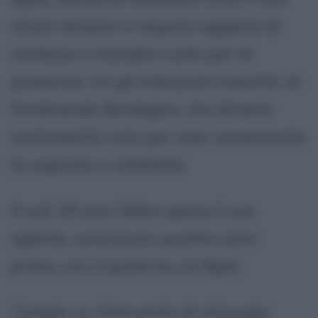
citato diviene in seguito oggetto di
morboso e macabro culto per la
presenza, tra gli interpreti maschili, di
Ferdinando Bordogna, che diviene
tristemente noto per aver assassinato
la cognata a coltellate.
A soli 18 anni Selen sposa il suo
agente, conosciuto quattro anni
prima, con il quale ha un figlio.
Compie un intervento di chirurgia