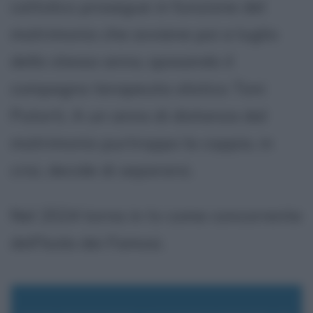
cattolico prosegue in funzione del
matrimonio che avviene poi a luglio
dello stesso anno, sposando il
compagno terapeuta olistico Toni
Putorti. A un anno di distanza dal
matrimonio purtroppo la coppia, in
crisi, decide di separarsi.
Nel 2024 torna in tv come concorrente
dell'Isola dei Famosi.