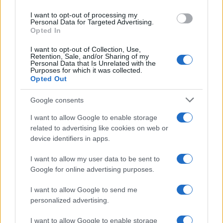
sin da quando ha quattro anni: inizia con standard e
use your data for below specified purposes in below Google
liscio per poi proseguire con funky, latino...
I want to opt-out of processing my
consent section.
Personal Data for Targeted Advertising.
Opted In
Leggi di più
Manda messaggio
I want to opt-out of Collection, Use,
Retention, Sale, and/or Sharing of my
Personal Data that Is Unrelated with the
Purposes for which it was collected.
Download PDF
Opted Out
Google consents
I want to allow Google to enable storage
related to advertising like cookies on web or
device identifiers in apps.
EMA STOKHOLMA
I want to allow my user data to be sent to
Google for online advertising purposes.
I want to allow Google to send me
personalized advertising.
I want to allow Google to enable storage