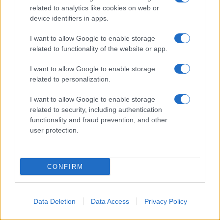
related to analytics like cookies on web or
device identifiers in apps.
I want to allow Google to enable storage
related to functionality of the website or app.
DJ, CONDUTTRICE TV E RADIOFONICA
ITALIANA
I want to allow Google to enable storage
related to personalization.
α
9 dicembre
1983
I want to allow Google to enable storage
Morwenn Moguerou - dai più conosciuta con lo
related to security, including authentication
pseudonimo di Ema Stokholma - nasce a Marsiglia il 9
functionality and fraud prevention, and other
user protection.
dicembre 1983, sotto il segno zodiacale del Sagittario.
Gli amici preferiscono chiamarla semplicemente “Ema”.
E’ in...
CONFIRM
Leggi di più
Commenta
Download PDF
Data Deletion
Data Access
Privacy Policy