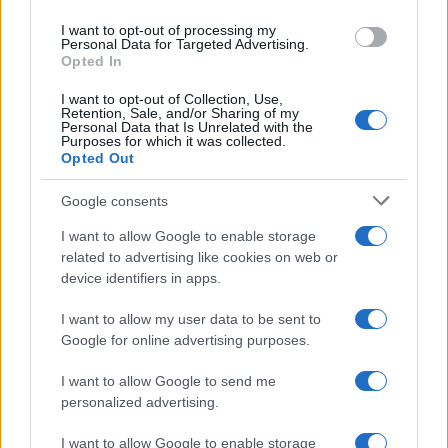
use your data for below specified purposes in below Google
I want to opt-out of processing my
consent section.
Personal Data for Targeted Advertising.
Opted In
Chitarristi
I want to opt-out of Collection, Use,
Retention, Sale, and/or Sharing of my
La passione corre su sei corde
Personal Data that Is Unrelated with the
Purposes for which it was collected.
Opted Out
Ciclisti
Google consents
I want to allow Google to enable storage
In salita, in discesa, sul pavè e in volata
related to advertising like cookies on web or
device identifiers in apps.
Conduttori TV
I want to allow my user data to be sent to
Google for online advertising purposes.
L'arte di ancorare lo spettatore
I want to allow Google to send me
personalized advertising.
Conduttrici TV
I want to allow Google to enable storage