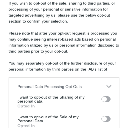
If you wish to opt-out of the sale, sharing to third parties, or
processing of your personal or sensitive information for
Beatles
targeted advertising by us, please use the below opt-out
section to confirm your selection.
I 4 ragazzi di Liverpool
Please note that after your opt-out request is processed you
may continue seeing interest-based ads based on personal
information utilized by us or personal information disclosed to
Blues Brothers
third parties prior to your opt-out.
You may separately opt-out of the further disclosure of your
Jake, Elwood & Co.
personal information by third parties on the IAB’s list of
downstream participants.
BTS - Bangtan Boys
Personal Data Processing Opt Outs
This information may also be disclosed by us to third parties
on the IAB’s List of Downstream Participants that may further
I want to opt-out of the Sharing of my
disclose it to other third parties.
personal data.
Opted In
Please note that this website/app uses one or more Google
Calciatori
services and may gather and store information including but
I want to opt-out of the Sale of my
Personal Data.
not limited to your visit or usage behaviour. You may click to
Opted In
La biografie di grandi calciatori, attuali e del passato
grant or deny consent to Google and its third-party tags to