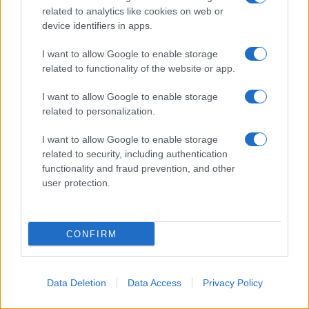
related to analytics like cookies on web or
L'arte di ancorare lo spettatore
device identifiers in apps.
I want to allow Google to enable storage
Criminali
related to functionality of the website or app.
I want to allow Google to enable storage
I mostri in prima pagina
related to personalization.
I want to allow Google to enable storage
Cuochi famosi
related to security, including authentication
functionality and fraud prevention, and other
user protection.
Artisti dei fornelli
CONFIRM
Esploratori
L'esplorazione, la ricerca, l'avventura e la scienza
Data Deletion
Data Access
Privacy Policy