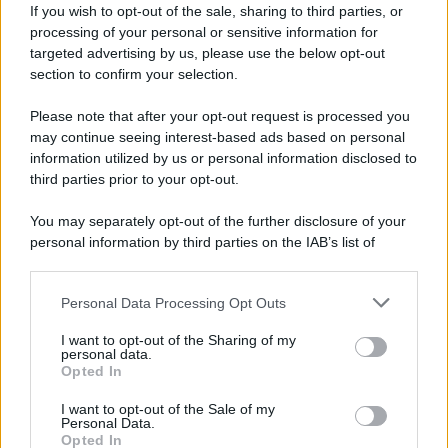
If you wish to opt-out of the sale, sharing to third parties, or
processing of your personal or sensitive information for
targeted advertising by us, please use the below opt-out
section to confirm your selection.
Please note that after your opt-out request is processed you
may continue seeing interest-based ads based on personal
information utilized by us or personal information disclosed to
third parties prior to your opt-out.
You may separately opt-out of the further disclosure of your
personal information by third parties on the IAB’s list of
downstream participants.
Nato nello stesso giorno
Personal Data Processing Opt Outs
This information may also be disclosed by us to third parties
127 anni prima di Aurora Leone
on the IAB’s List of Downstream Participants that may further
I want to opt-out of the Sharing of my
disclose it to other third parties.
personal data.
Opted In
Please note that this website/app uses one or more Google
services and may gather and store information including but
I want to opt-out of the Sale of my
Personal Data.
not limited to your visit or usage behaviour. You may click to
Opted In
grant or deny consent to Google and its third-party tags to