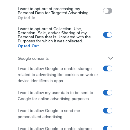
use your data for below specified purposes in below Google
I want to opt-out of processing my
Marta Fascina nasce a Melito di Porto Salvo (RC) il 9
consent section.
Personal Data for Targeted Advertising.
Opted In
gennaio 1990. Giovane politica, nonostante abbia
tenuto un profilo molto basso nel corso della sua
I want to opt-out of Collection, Use,
attività parlamentare sin dall'elezione, la politica
Retention, Sale, and/or Sharing of my
Personal Data that Is Unrelated with the
forzista...
Purposes for which it was collected.
Opted Out
Leggi di più
Manda messaggio
Google consents
I want to allow Google to enable storage
related to advertising like cookies on web or
Download PDF
device identifiers in apps.
I want to allow my user data to be sent to
Google for online advertising purposes.
I want to allow Google to send me
VANESSA FERRARI
personalized advertising.
I want to allow Google to enable storage