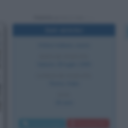
Powered by
Dati sintetici
Atleta italiano, nuoto
DATA DI NASCITA
Sabato
28 luglio
1990
LUOGO DI NASCITA
Roma
,
Italia
ETÀ
36 anni
Invia messaggio
Download PDF