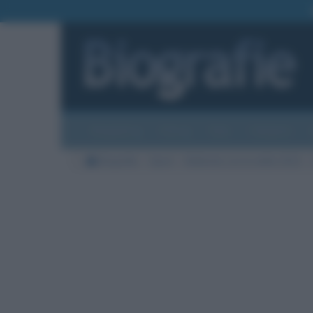
Biografie
Foto
Temi
Categorie
Biografie
Sport
Ballando con le stelle 2022