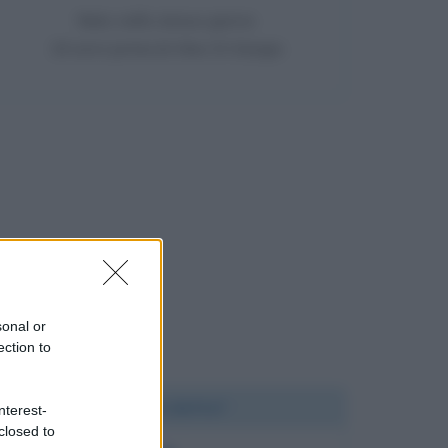
Nato nello stesso giorno
16 anni prima di Alex Di Giorgio
sonal or
ection to
Chi l'ha detto?
nterest-
closed to