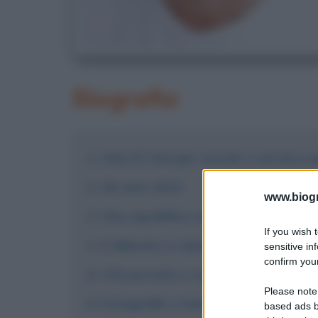
Biografia
Alex Di Giorgio: esordi e carriera 
Gli anni 2010
www.biogra
Una squalifica controversa
If you wish 
Il debutto in televisione
sensitive in
confirm your
Vita privata e curiosità su Alex Di
Please note
Fotografie e immagini
based ads b