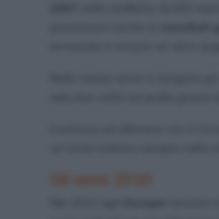
2007
nella staffetta 4x200 metr
prestazioni anche ai
mondiali g
arrivando a vincere un altro arg
Nello stesso anno si tengono gli 
sale due volte sul podio grazie al
Continua ad allenarsi con il Circ
un titolo italiano sempre nella 
Gli anni 2010
Nel 2012 agli
Europei
tenutisi 