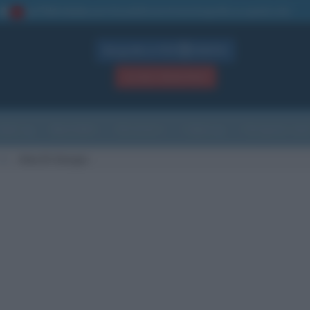
La TUA storia
: perché pubblicare la tua biografia su questo sito
1
Biografie in PDF
GRATIS
ACCEDI / REGISTRATI
Indice
Newsletter
Ricorrenze
Cultura
Che giorno sarà
D
Alex Di Giorgio