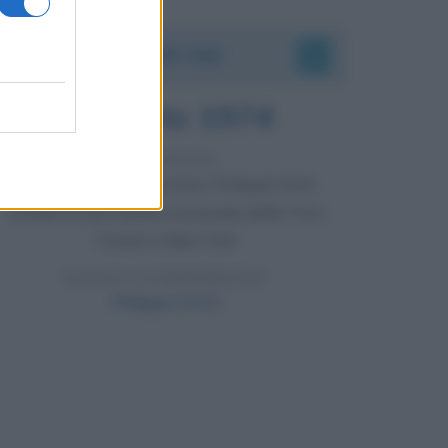
Accadde oggi
7 agosto 1974
52 ANNI FA
Camminando su una fune, Philippe Petit
compie la sua celebre traversata delle Twin
Towers a New York.
LEGGI LA BIOGRAFIA
Philippe Petit