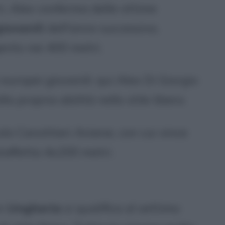
i, Alex conferma delle ottime
iovanili
dell'anno successivo,
ento nei 400 metri.
europei giovanili: qui Alex Di Giorgio
la propria abilità nello stile libero.
olo Canottieri Aniene, con cui vince
staffetta 4x200 metri.
in
Ungheria
si qualifica al settimo