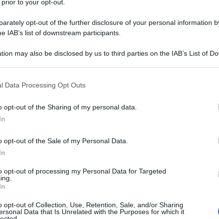
 prior to your opt-out.
rately opt-out of the further disclosure of your personal information by
he IAB’s list of downstream participants.
 28 luglio 1990. È un affermato
tion may also be disclosed by us to third parties on the IAB’s List of 
 that may further disclose it to other third parties.
arriera, nel corso della quale si è
 that this website/app uses one or more Google services and may gath
ivello italiano e internazionale.
l Data Processing Opt Outs
including but not limited to your visit or usage behaviour. You may click 
 to Google and its third-party tags to use your data for below specifi
 è molto corteggiato dal mondo dello
o opt-out of the Sharing of my personal data.
ogle consent section.
In
 nel 2022 tramite la partecipazione al
o opt-out of the Sale of my Personal Data.
 con le stelle
, giunto alla sua
In
to opt-out of processing my Personal Data for Targeted
ing.
In
breve biografia, quali sono i momenti
o opt-out of Collection, Use, Retention, Sale, and/or Sharing
ersonal Data that Is Unrelated with the Purposes for which it
 e professionale di Alex Di Giorgio.
lected.