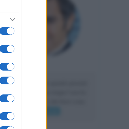
Maria
DA:
Caro Liorni perché quando presenti
l'eredità urli sempre troppo? non ho
mai sentito Mike o altri bravi come
lui gridare
Leggi di più