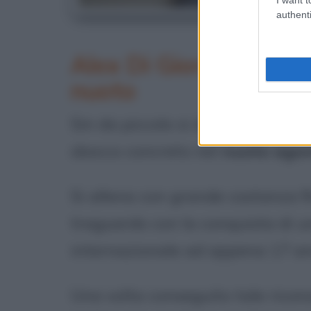
authenti
Al
Alex Di Giorgio: esord
nuoto
Sin da piccolo si distingue per 
sbocco concreto nel
nuoto agon
Si allena con grande costanza f
traguardo con la conquista di 
internazionale ad appena 17 an
Una volta conseguito tale ricon