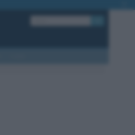
OK
?
Contatti