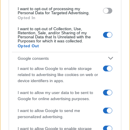
use your data for below specified purposes in below Google
I want to opt-out of processing my
consent section.
Personal Data for Targeted Advertising.
Opted In
I want to opt-out of Collection, Use,
Retention, Sale, and/or Sharing of my
Personal Data that Is Unrelated with the
Purposes for which it was collected.
Nato nello stesso giorno
Opted Out
13 anni dopo Marta Fascina
Google consents
I want to allow Google to enable storage
related to advertising like cookies on web or
device identifiers in apps.
I want to allow my user data to be sent to
Google for online advertising purposes.
I want to allow Google to send me
personalized advertising.
I want to allow Google to enable storage