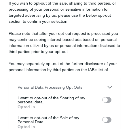
If you wish to opt-out of the sale, sharing to third parties, or
Biografieonline.it
processing of your personal or sensitive information for
URL
targeted advertising by us, please use the below opt-out
https://biografieonline.it/biografia-marta-fascina
section to confirm your selection.
DATA DI VISITA
Please note that after your opt-out request is processed you
Sabato 8 agosto 2026
may continue seeing interest-based ads based on personal
ULTIMO AGGIORNAMENTO
information utilized by us or personal information disclosed to
Venerdì 30 settembre 2022
third parties prior to your opt-out.
You may separately opt-out of the further disclosure of your
personal information by third parties on the IAB’s list of
Biografie correlate
downstream participants.
Personal Data Processing Opt Outs
This information may also be disclosed by us to third parties
SANGIOVANNI
on the IAB’s List of Downstream Participants that may further
I want to opt-out of the Sharing of my
disclose it to other third parties.
personal data.
Opted In
Please note that this website/app uses one or more Google
services and may gather and store information including but
I want to opt-out of the Sale of my
Personal Data.
not limited to your visit or usage behaviour. You may click to
Opted In
grant or deny consent to Google and its third-party tags to