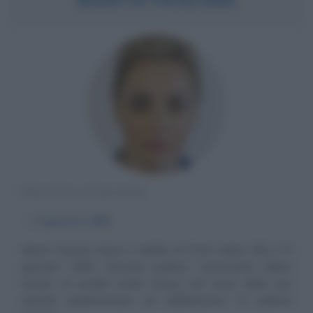
POLITICA ITALIANA
α
9 gennaio
1990
Marta Fascina nasce a Melito di Porto Salvo (RC) il 9
gennaio 1990. Giovane politica, nonostante abbia
tenuto un profilo molto basso nel corso della sua
attività parlamentare sin dall'elezione, la politica