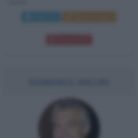
forzista...
Leggi di più
Manda messaggio
Download PDF
DOMENICO ARCURI