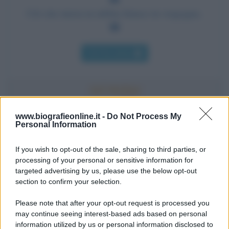
Ciò che inizia in rabbia finisce in vergogna.
Chi l'ha detto
www.biografieonline.it -
Do Not Process My
Personal Information
Accadde oggi
If you wish to opt-out of the sale, sharing to third parties, or
10 agosto 1793
processing of your personal or sensitive information for
targeted advertising by us, please use the below opt-out
233 ANNI FA
section to confirm your selection.
A Parigi Maximilien de Robespierre inaugura il
Please note that after your opt-out request is processed you
museo del Louvre.
may continue seeing interest-based ads based on personal
LEGGI L'ARTICOLO
information utilized by us or personal information disclosed to