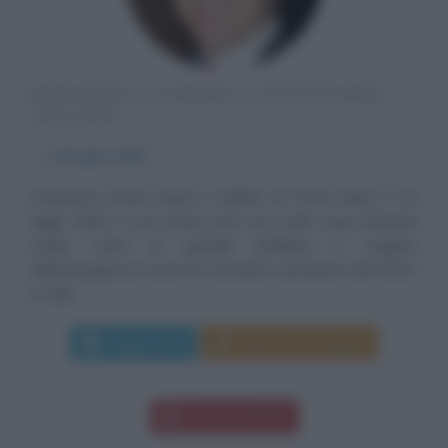
DIRIGENTE D'AZIENDA E FUNZIONARIO
ITALIANO
α
10 luglio
1963
Domenico Arcuri nasce a Melito di Porto Salvo il 10
luglio 1963. Il suo nome ed il suo volto sono divenuti
molto notoi al grande pubblico a seguito
dell'emergenza Covid-19 nel primo semestre del 2020.
In tale...
Leggi di più
Manda messaggio
Download PDF