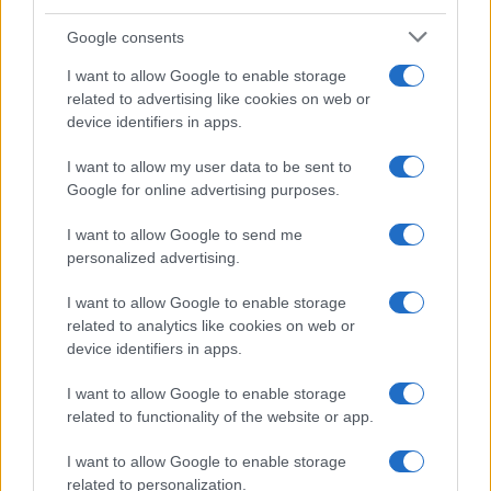
Google consents
I want to allow Google to enable storage
related to advertising like cookies on web or
device identifiers in apps.
I want to allow my user data to be sent to
Google for online advertising purposes.
I want to allow Google to send me
personalized advertising.
I want to allow Google to enable storage
related to analytics like cookies on web or
Biografie
Approfondimenti
device identifiers in apps.
Biografie di oggi
Mappa del sito
Biografie più visitate
Ricorrenze
I want to allow Google to enable storage
Indice dei nomi
Onomastico
related to functionality of the website or app.
Foto di personaggi famosi
Che giorno era?
Categorie
Che giorno sarà?
I want to allow Google to enable storage
Temi
Cultura
related to personalization.