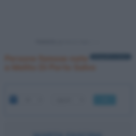
Powered by
Persone famose nate
2 biografie in elenco
a Melito Di Porto Salvo
OK
MARTA FASCINA