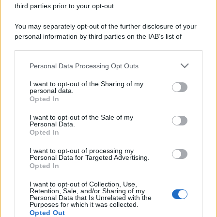
Storia del Louvre
third parties prior to your opt-out.
You may separately opt-out of the further disclosure of your
personal information by third parties on the IAB’s list of
downstream participants.
Personal Data Processing Opt Outs
This information may also be disclosed by us to third parties
on the IAB’s List of Downstream Participants that may further
I want to opt-out of the Sharing of my
disclose it to other third parties.
personal data.
Opted In
Please note that this website/app uses one or more Google
RICEVI GLI AGGIORNAMENTI
services and may gather and store information including but
I want to opt-out of the Sale of my
Personal Data.
not limited to your visit or usage behaviour. You may click to
Opted In
grant or deny consent to Google and its third-party tags to
Inserisci la tua migliore e-mail
use your data for below specified purposes in below Google
I want to opt-out of processing my
consent section.
Personal Data for Targeted Advertising.
E-mail
Opted In
OK
I want to opt-out of Collection, Use,
Retention, Sale, and/or Sharing of my
Personal Data that Is Unrelated with the
Purposes for which it was collected.
Opted Out