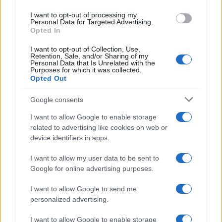
Inserisci la tua migliore e-mail
use your data for below specified purposes in below Google
I want to opt-out of processing my
consent section.
Personal Data for Targeted Advertising.
E-mail
Opted In
OK
I want to opt-out of Collection, Use,
Retention, Sale, and/or Sharing of my
Personal Data that Is Unrelated with the
Purposes for which it was collected.
Opted Out
Google consents
I want to allow Google to enable storage
related to advertising like cookies on web or
device identifiers in apps.
I want to allow my user data to be sent to
Google for online advertising purposes.
I want to allow Google to send me
personalized advertising.
I want to allow Google to enable storage