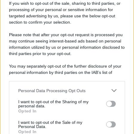
7 agosto 1974
If you wish to opt-out of the sale, sharing to third parties, or
processing of your personal or sensitive information for
52 ANNI FA
targeted advertising by us, please use the below opt-out
Camminando su una fune, Philippe Petit compie la
section to confirm your selection.
sua celebre traversata delle Twin Towers a New
Please note that after your opt-out request is processed you
York.
may continue seeing interest-based ads based on personal
LEGGI LA BIOGRAFIA
information utilized by us or personal information disclosed to
Philippe Petit
third parties prior to your opt-out.
You may separately opt-out of the further disclosure of your
personal information by third parties on the IAB’s list of
downstream participants.
Personal Data Processing Opt Outs
This information may also be disclosed by us to third parties
on the IAB’s List of Downstream Participants that may further
I want to opt-out of the Sharing of my
disclose it to other third parties.
personal data.
Opted In
Please note that this website/app uses one or more Google
RICEVI GLI AGGIORNAMENTI
services and may gather and store information including but
I want to opt-out of the Sale of my
Personal Data.
not limited to your visit or usage behaviour. You may click to
Opted In
grant or deny consent to Google and its third-party tags to