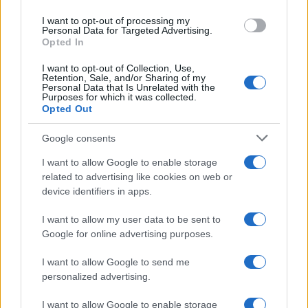
use your data for below specified purposes in below Google
I want to opt-out of processing my
consent section.
Personal Data for Targeted Advertising.
Opted In
I want to opt-out of Collection, Use,
Retention, Sale, and/or Sharing of my
BILLY WILDER
Personal Data that Is Unrelated with the
Purposes for which it was collected.
Opted Out
Google consents
I want to allow Google to enable storage
related to advertising like cookies on web or
device identifiers in apps.
I want to allow my user data to be sent to
Google for online advertising purposes.
I want to allow Google to send me
personalized advertising.
REGISTA AUSTRIACO NATURALIZZATO
STATUNITENSE
I want to allow Google to enable storage